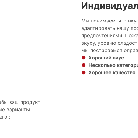
Индивидуа
Мы понимаем, что вку
адаптировать нашу пр
предпочтениями. Пожа
вкусу, уровню сладос
мы постараемся оправ
●
Хороший вкус
●
Несколько категор
●
Хорошее качество
тобы ваш продукт
ые варианты
го,: