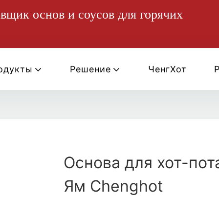
щик основ и соусов для горячих
одукты
Решение
ЧенгХот
Основа для хот-пот
Ям Chenghot