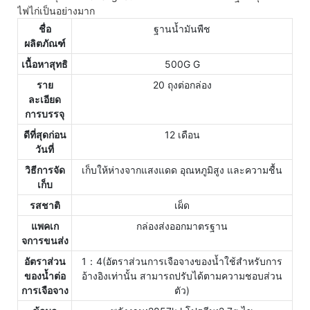
ไฟไก่เป็นอย่างมาก
ชื่อ
ฐานน้ำมันพืช
ผลิตภัณฑ์
เนื้อหาสุทธิ
500G G
ราย
20 ถุงต่อกล่อง
ละเอียด
การบรรจุ
ดีที่สุดก่อน
12 เดือน
วันที่
วิธีการจัด
เก็บให้ห่างจากแสงแดด อุณหภูมิสูง และความชื้น
เก็บ
รสชาติ
เผ็ด
แพคเก
กล่องส่งออกมาตรฐาน
จการขนส่ง
อัตราส่วน
1：4(อัตราส่วนการเจือจางของน้ำใช้สำหรับการ
ของน้ำต่อ
อ้างอิงเท่านั้น สามารถปรับได้ตามความชอบส่วน
การเจือจาง
ตัว)