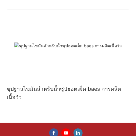
ซุปฐานไขมันสำหรับน้ำซุปฮอตเผ็ด baes การผลิต
เนื้อวัว