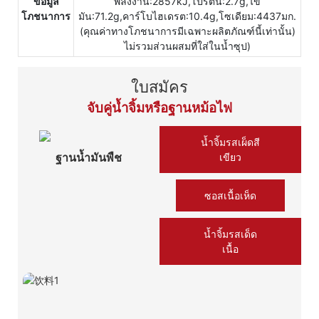
ข้อมูล
พลังงาน:2857kJ,โปรตีน:2.7g,ไข
โภชนาการ
มัน:71.2g,คาร์โบไฮเดรต:10.4g,โซเดียม:4437มก.
(คุณค่าทางโภชนาการมีเฉพาะผลิตภัณฑ์นี้เท่านั้น)
ไม่รวมส่วนผสมที่ใส่ในน้ำซุป)
ใบสมัคร
จับคู่น้ำจิ้มหรือฐานหม้อไฟ
น้ำจิ้มรสเผ็ดสี
ฐานน้ำมันพืช
เขียว
ซอสเนื้อเห็ด
น้ำจิ้มรสเด็ด
เนื้อ