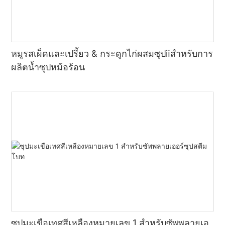
หมูรสเผ็ดและเปรี้ยว & กระดูกไก่ผสมซุปⅱสำหรับการ
ผลิตน้ำซุปหม้อร้อน
ซุปมะเขือเทศสีเหลืองหมายเลข 1 สำหรับซัพพลายเอ