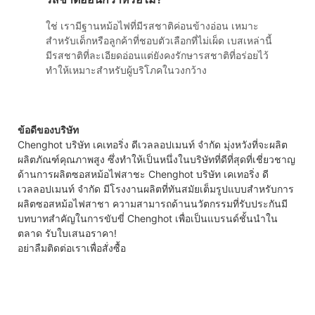
ใช่ เรามีฐานหม้อไฟที่มีรสชาติค่อนข้างอ่อน เหมาะ
สำหรับเด็กหรือลูกค้าที่ชอบตัวเลือกที่ไม่เผ็ด เบสเหล่านี้
มีรสชาติที่ละเอียดอ่อนแต่ยังคงรักษารสชาติที่อร่อยไว้
ทำให้เหมาะสำหรับผู้บริโภคในวงกว้าง
ข้อดีของบริษัท
Chenghot บริษัท เคเทอริ่ง ดีเวลลอปเมนท์ จำกัด มุ่งหวังที่จะผลิต
ผลิตภัณฑ์คุณภาพสูง ซึ่งทำให้เป็นหนึ่งในบริษัทที่ดีที่สุดที่เชี่ยวชาญ
ด้านการผลิตซอสหม้อไฟสาชะ Chenghot บริษัท เคเทอริ่ง ดี
เวลลอปเมนท์ จำกัด มีโรงงานผลิตที่ทันสมัยเต็มรูปแบบสำหรับการ
ผลิตซอสหม้อไฟสาชา ความสามารถด้านนวัตกรรมที่รับประกันมี
บทบาทสำคัญในการขับขี่ Chenghot เพื่อเป็นแบรนด์ชั้นนำใน
ตลาด รับใบเสนอราคา!
อย่าลืมติดต่อเราเพื่อสั่งซื้อ