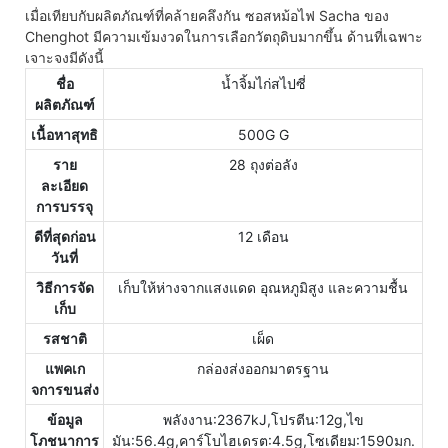
เมื่อเทียบกับผลิตภัณฑ์ที่คล้ายคลึงกัน ซอสหม้อไฟ Sacha ของ
Chenghot มีความเข้มงวดในการเลือกวัตถุดิบมากขึ้น ด้านที่เฉพาะ
เจาะจงมีดังนี้
ชื่อ
น้ำจิ้มไก่สไปซี่
ผลิตภัณฑ์
เนื้อหาสุทธิ
500G G
ราย
28 ถุงต่อลัง
ละเอียด
การบรรจุ
ดีที่สุดก่อน
12 เดือน
วันที่
วิธีการจัด
เก็บให้ห่างจากแสงแดด อุณหภูมิสูง และความชื้น
เก็บ
รสชาติ
เผ็ด
แพคเก
กล่องส่งออกมาตรฐาน
จการขนส่ง
ข้อมูล
พลังงาน:2367kJ,โปรตีน:12g,ไข
โภชนาการ
มัน:56.4g,คาร์โบไฮเดรต:4.5g,โซเดียม:1590มก.