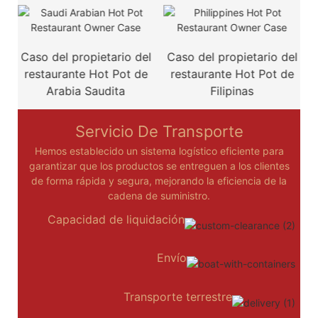
Caso del propietario del
Caso del propietario del
restaurante Hot Pot de
restaurante Hot Pot de
r
Arabia Saudita
Filipinas
Servicio De Transporte
Hemos establecido un sistema logístico eficiente para
garantizar que los productos se entreguen a los clientes
de forma rápida y segura, mejorando la eficiencia de la
cadena de suministro.
Capacidad de liquidación
Envío
Transporte terrestre