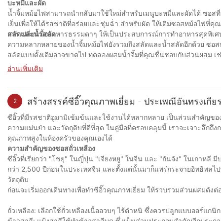
บะหมี่และผัด
น้ำจิ้มหม้อไฟสามารถนำกลับมาใช้ใหม่สำหรับเมนูบะหมี่และผัดได้ ซอส
เย็นเพื่อให้ได้รสชาติที่อร่อยและชุ่มฉ่ำ สำหรับผัด ให้เติมซอสหม้อไฟที่
การเปลี่ยนมื้ออาหารธรรมดาๆ ให้เป็นประสบการณ์การทำอาหารสุดพิเศ
สลัดและน้ำสลัด
ความหลากหลายของน้ำจิ้มหม้อไฟยังรวมถึงสลัดและน้ำสลัดอีกด้วย ซอสหม้อ
สลัดแบบดั้งเดิมอาจขาดไป ทดลองผสมน้ำจิ้มที่คุณชื่นชอบกับส่วนผสม เช่น น้
ของคุณ
อ่านเพิ่มเติม
สร้างสรรค์ซีอิ๊วคุณภาพเยี่ยม - ประเพณีอันทรงเก
2
ซีอิ๊วที่มีรสชาติอูมามิเข้มข้นและใช้งานได้หลากหลาย เป็นส่วนสำคัญ
ความแม่นยำ และวัตถุดิบที่ดีที่สุด ในคู่มือที่ครอบคลุมนี้ เราจะเจาะลึกถึ
คุณภาพสูงในห้องครัวของคุณเองได้
ความสำคัญของซอสถั่วเหลือง
ซีอิ๊วที่เรียกว่า "โชยุ" ในญี่ปุ่น "เจียงหยู" ในจีน และ "กันจัง" ใน
กว่า 2,500 ปีก่อนในประเทศจีน และตั้งแต่นั้นมาก็แพร่กระจายอิทธิพลไปทั
วัตถุดิบ
ก่อนจะเริ่มออกเดินทางเพื่อทำซีอิ๊วคุณภาพเยี่ยม ให้รวบรวมส่วนผสมดังต่อ
ถั่วเหลือง: เลือกใช้ถั่วเหลืองเนื้ออวบๆ ไร้ตำหนิ ซึ่งควรปลูกแบบออร์แกนิ
ข้าวสาลี: แป้งสาลีใช้ทำข้าวสาลีบด ซึ่งเป็นส่วนประกอบสำคัญอีกประการห