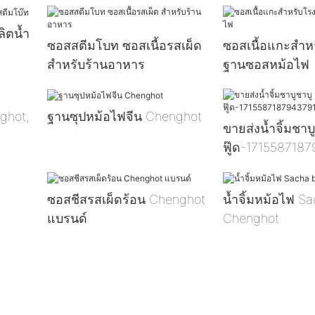
ลิตน้ำ
ซอสสตีมโบท ซอสเนื้อรสเผ็ด
ซอสเนื้อแกะสำห
สำหรับร้านอาหาร
ฐานซอสหม้อไฟ
ghot,
ฐานซุปหม้อไฟจีน Chenghot
ขายส่งน้ำจิ้มชาบูช
ฟู๊ด-171558718
ซอสชีสรสเผ็ดร้อน Chenghot
น้ำจิ้มหม้อไฟ S
แบรนด์
Chenghot