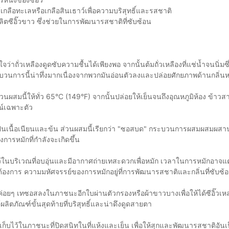
้เกลือทะเลหรือเกลือสินเธาว์เพื่อความบริสุทธิ์และรสชาติ
ลิตซีอิ๊วขาว ซึ่งช่วยในการพัฒนารสชาติที่ซับซ้อน
ใจว่าถั่วเหลืองดูดซับความชื้นได้เพียงพอ จากนั้นต้มถั่วเหลืองที่แช่น้ำจนนิ่มซ
บวนการนี้น่าทึ่งมากเนื่องจากพวกมันอ่อนตัวลงและปล่อยศักยภาพด้านกลิ่
่วนผสมนี้ให้ทั่ว 65°C (149°F) จากนั้นปล่อยให้เย็นจนถึงอุณหภูมิห้อง ข้าว
ณ์เฉพาะตัว
ูปให้เป็นเนื้อเนียนและข้น ส่วนผสมนี้เรียกว่า "ซอสบด" กระบวนการผสมผสมผสา
งการหมักที่กำลังจะเกิดขึ้น
นบริเวณที่อบอุ่นและมีอากาศถ่ายเทสะดวกเพื่อหมัก เวลาในการหมักอาจแ
ที่ต้องการ ความมหัศจรรย์ของการหมักอยู่ที่การพัฒนารสชาติและกลิ่นที่ซับซ้
แข็ง ค่อยๆ เทซอสลงในภาชนะอีกใบผ่านตัวกรองหรือผ้าขาวบางเพื่อให้ได้ซีอิ๊วเ
ผลิตภัณฑ์ขั้นสุดท้ายที่บริสุทธิ์และน่าดึงดูดสายตา
าติ เก็บไว้ในภาชนะที่ปิดสนิทในที่แห้งและเย็น เพื่อให้สุกและพัฒนารสชาติอัน