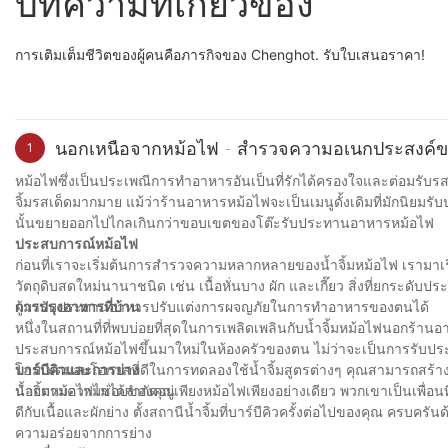
บทความที่เกี่ยวข้อง
การเติมเต็มชีวิตของผู้คนคือภารกิจของ Chenghot. รับใบเสนอราคา!
นอกเหนือจากหม้อไฟ - สำรวจความอเนกประสงค์ขอ
1
หม้อไฟซึ่งเป็นประเพณีการทำอาหารอันเป็นที่รักได้ครองใจและต่อมรับรส
จิ้มรสเด็ดมากมาย แม้ว่าร้านอาหารหม้อไฟจะเป็นเมนูดั้งเดิมที่มักนิยมร
นั้นขยายออกไปไกลเกินกว่าขอบเขตของโต๊ะรับประทานอาหารหม้อไฟ
ประสบการณ์หม้อไฟ
ก่อนที่เราจะเริ่มต้นการสำรวจความหลากหลายของน้ำจิ้มหม้อไฟ เรามาเริ่ม
วัตถุดิบสดใหม่นานาชนิด เช่น เนื้อหั่นบาง ผัก และเกี๊ยว สิ่งที่ยกระด
ผู้มารับประทานอาหารปรับแต่งการผจญภัยในการทำอาหารของตนได้
การปรุงอาหารที่บ้าน
หนึ่งในสถานที่ที่พบบ่อยที่สุดในการเพลิดเพลินกับน้ำจิ้มหม้อไฟนอกร้าน
ประสบการณ์หม้อไฟขึ้นมาใหม่ในห้องครัวของตน ไม่ว่าจะเป็นการรับป
โฮมเมดมอบโอกาสที่ดีในการทดลองใช้น้ำจิ้มสูตรต่างๆ คุณสามารถสร้า
บาร์บีคิวและการย่าง
น้อยตามความชอบของคุณ
น้ำจิ้มหม้อไฟไม่ได้จำกัดอยู่เพียงหม้อไฟเพียงอย่างเดียว พวกเขาเป็นเพื่
ดีกับเนื้อและผักย่าง ตั้งสถานีน้ำจิ้มที่บาร์บีคิวครั้งต่อไปของคุณ ค
ความอร่อยจากการย่าง