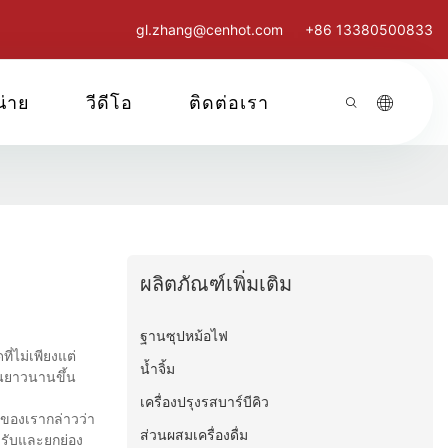
gl.zhang@cenhot.com
+86 13380500833
น่าย
วีดีโอ
ติดต่อเรา
ผลิตภัณฑ์เพิ่มเติม
ฐานซุปหม้อไฟ
ี่ไม่เพียงแต่
น้ำจิ้ม
นยาวนานขึ้น
เครื่องปรุงรสบาร์บีคิว
าของเรากล่าวว่า
ส่วนผสมเครื่องดื่ม
อมรับและยกย่อง