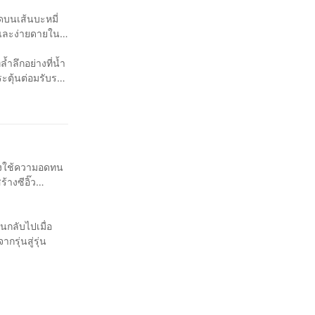
ดบนเส้นบะหมี่
็วและง่ายดายใน
ำลึกอย่างที่น้ำ
ระตุ้นต่อมรับรส
้องใช้ความอดทน
้างซีอิ๊ว
นกลับไปเมื่อ
รุ่นสู่รุ่น