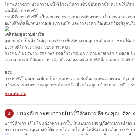
ในระหว่างกระบวนการบ่มนี้ ซีอิ๊วจะมีความซับซ้อนมากขึ้น ส่งผลให้เกิด
เลิศได้
งานฝีมือการทำซีอิ๊ว
งานฝีมือการทำซีอิ๊วเป็นมากกว่ากระบวนการทำอาหาร เป็นการแสดงออกถ
อย่างลึกซึ้งเกี่ยวกับส่วนผสม การหมัก และกาลเวลา ถือเป็นเครื่องพิส
เคล็ดลับสู่ความสำเร็จ
สุขอนามัยเป็นสิ่งสำคัญ: การรักษาพื้นที่ทำงาน อุปกรณ์ และภาชนะให้สะ
ประสงค์ในระหว่างกระบวนการหมัก
การชิมเป็นประจำ: รสชาติของซีอิ๊วจะพัฒนาไปตามกาลเวลา ชิมซอสเป็นระ
เลือกส่วนผสมที่มีคุณภาพ: เลือกถั่วเหลืองออร์แกนิกที่ดีที่สุดและเกลือพรีเมี
สรุป
การทำซีอิ๊วคุณภาพเยี่ยมเป็นงานแห่งความรักที่ตอบแทนด้วยรสชาติอูมามิอ
สร้างสรรค์อาหารของคุณเท่านั้น แต่ยังเชื่อมโยงคุณเข้ากับประเพณีโบร
การเดินทางเพื่อสร้างซีอิ๊วคุณภาพสูงของคุณเอง ยกระดับการปรุงอาหารของ
อ่านเพิ่มเติม
ระดับรสชาติของอาหารจานโปรดของคุณได้อย่างไม่ต้องสงสัย เพิ่มสัมผั
ถั่วเหลืองโฮมเมดที่เป็นเอกลักษณ์ คุณจะได้ลิ้มรสประวัติศาสตร์และวัฒน
ยกระดับประสบการณ์บาร์บีคิวเกาหลีของคุณ: ศิลปะ
3
บาร์บีคิวเกาหลีไม่ใช่แค่อาหารเท่านั้น มันเป็นการผจญภัยด้านการทำอ
ย่างอาหารของคุณเองที่โต๊ะแบบโต้ตอบได้ ทำให้ที่นี่เป็นตัวเลือกการรับ