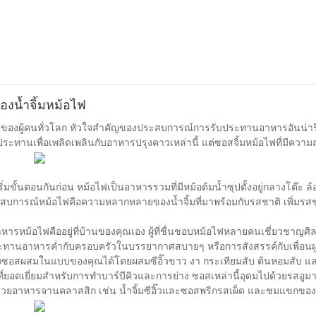
งน้ำจิ้มหม้อไฟ
ของผู้คนทั่วโลก หัวใจสำคัญของประสบการณ์การรับประทานอาหารอันน่ารื่นรมย
ับประทานเพื่อเพลิดเพลินกับอาหารปรุงคาวเหล่านี้ แต่ซอสจิ้มหม้อไฟที่มีค
ขั้นตอนกันก่อน หม้อไฟเป็นอาหารรวมที่มีหม้อต้มน้ำซุปตั้งอยู่กลางโต๊ะ ล
ับประสบการณ์หม้อไฟคือความหลากหลายของน้ำจิ้มที่มาพร้อมกับรสชาติ เพิ่มรส
อาหารหม้อไฟคืออยู่ที่บ้านของคุณเอง ผู้ที่ชื่นชอบหม้อไฟหลายคนเชี่ยวชาญ
ระทานอาหารค่ำกับครอบครัวในบรรยากาศสบายๆ หรือการสังสรรค์กับเพื่อนฝ
งซอสผสมในแบบของคุณได้โดยผสมซีอิ๊วขาว งา กระเทียมสับ ต้นหอมสับ และ
อนที่ยอดเยี่ยมสำหรับการทำบาร์บีคิวและการย่าง ซอสเหล่านี้อุดมไปด้วยรสอูมา
รบครันด้วยอาหารจานคลาสสิก เช่น น้ำจิ้มซีอิ๊วและซอสพริกรสเผ็ด และชมแขกข