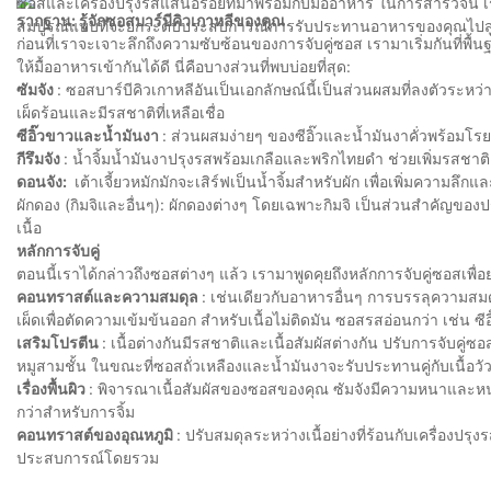
ซอสและเครื่องปรุงรสแสนอร่อยที่มาพร้อมกับมื้ออาหาร ในการสำรวจนี้ เรา
รากฐาน: รู้จักซอสบาร์บีคิวเกาหลีของคุณ
สมบูรณ์แบบที่จะยกระดับประสบการณ์การรับประทานอาหารของคุณไปสู่อ
ก่อนที่เราจะเจาะลึกถึงความซับซ้อนของการจับคู่ซอส เรามาเริ่มกันที่พ
ให้มื้ออาหารเข้ากันได้ดี นี่คือบางส่วนที่พบบ่อยที่สุด:
ซัมจัง
: ซอสบาร์บีคิวเกาหลีอันเป็นเอกลักษณ์นี้เป็นส่วนผสมที่ลงตัวระหว่
เผ็ดร้อนและมีรสชาติที่เหลือเชื่อ
ซีอิ๊วขาวและน้ำมันงา
: ส่วนผสมง่ายๆ ของซีอิ๊วและน้ำมันงาคั่วพร้อมโรย
กีรึมจัง
: น้ำจิ้มน้ำมันงาปรุงรสพร้อมเกลือและพริกไทยดำ ช่วยเพิ่มรสชาติเ
ดอนจัง:
เต้าเจี้ยวหมักมักจะเสิร์ฟเป็นน้ำจิ้มสำหรับผัก เพื่อเพิ่มความลึก
ผักดอง (กิมจิและอื่นๆ): ผักดองต่างๆ โดยเฉพาะกิมจิ เป็นส่วนสำคัญขอ
เนื้อ
หลักการจับคู่
ตอนนี้เราได้กล่าวถึงซอสต่างๆ แล้ว เรามาพูดคุยถึงหลักการจับคู่ซอสเพื
คอนทราสต์และความสมดุล
: เช่นเดียวกับอาหารอื่นๆ การบรรลุความสมด
เผ็ดเพื่อตัดความเข้มข้นออก สำหรับเนื้อไม่ติดมัน ซอสรสอ่อนกว่า เช่น
เสริมโปรตีน
: เนื้อต่างกันมีรสชาติและเนื้อสัมผัสต่างกัน ปรับการจับคู่ซ
หมูสามชั้น ในขณะที่ซอสถั่วเหลืองและน้ำมันงาจะรับประทานคู่กับเนื้อวั
เรื่องพื้นผิว
: พิจารณาเนื้อสัมผัสของซอสของคุณ ซัมจังมีความหนาและห
กว่าสำหรับการจิ้ม
คอนทราสต์ของอุณหภูมิ
: ปรับสมดุลระหว่างเนื้อย่างที่ร้อนกับเครื่องป
ประสบการณ์โดยรวม