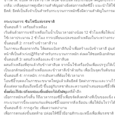
เกลือ: เกลือคุณภาพสูงมีความสำคัญอย่างยิ่งต่อการผลิตซีอิ๊ว แนะนำให้ใช
ยีสต์: ยีสต์เป็นสิ่งจำเป็นสำหรับกระบวนการหมักซึ่งมีความสำคัญในการผ
กระบวนการ: ซิมโฟนีแห่งรสชาติ
ขั้นตอนที่ 1: เตรียมถั่วเหลือง
เริ่มต้นด้วยการแช่ถั่วเหลืองในน้ำเป็นเวลาอย่างน้อย 12 ชั่วโมงเพื่อให้แน่
ใช้เวลาประมาณ 2 ชั่วโมง การเปลี่ยนแปลงของถั่วเหลืองในระหว่างกระ
ขั้นตอนที่ 2: การสร้างข้าวสาลีวาง
ในภาชนะที่แยกจากกัน ให้ผสมแป้งสาลีกับน้ำเพื่อสร้างแป้งข้าวสาลี อุ่นส
หน้าที่เป็นตัวเร่งปฏิกิริยาสำหรับกระบวนการหมัก ส่งผลให้ซอสมีเอกลักษ
ขั้นตอนที่ 3: ผสมถั่วเหลืองและข้าวสาลีบด
ผสมถั่วเหลืองที่สุกแล้วกับข้าวสาลีบด จากนั้นใช้เครื่องปั่นเพื่อแปรร
เป็นเอกลักษณ์ของถั่วเหลืองและข้าวสาลีเข้าด้วยกัน เพื่อเป็นจุดเริ่มต้นขอ
ขั้นตอนที่ 4: การหมัก: การเดินทางที่ต้องใช้เวลามาก
โอนซีอิ๊วบดลงในภาชนะขนาดใหญ่แล้วเติมยีสต์ ปิดฝาภาชนะและวางไว้ใ
ตั้งแต่หลายเดือนถึงหนึ่งปี ขึ้นอยู่กับรสชาติและความสม่ำเสมอของซีอิ๊ว
ค่อยไป โดยเปลี่ยนส่วนผสมที่บดให้เป็นซอสที่ล้ำลึก
ขั้นตอนที่ 5: การกรอง: ชี้แจงสาระสำคัญ
เมื่อการหมักเสร็จสิ้น ก็ถึงเวลากรองซีอิ๊วเพื่อขจัดสิ่งตกค้างที่เป็นของ
กระบวนการนี้จะแยกแก่นแท้ของซีอิ๊วออกจากสิ่งเจือปน เพื่อให้มั่นใจว่าได้
ขั้นตอนที่ 6: การสูงวัย: เพิ่มความสง่างาม
เพื่อการตกแต่งขั้นสุดท้าย ปล่อยให้ซีอิ๊วมีอายุสักระยะหนึ่งเพื่อเพิ่มรสช