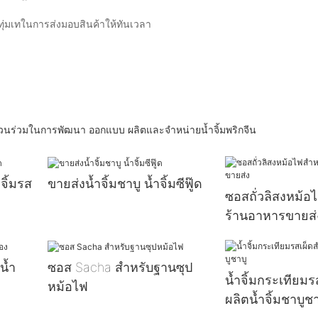
ังทุ่มเทในการส่งมอบสินค้าให้ทันเวลา
่มีส่วนร่วมในการพัฒนา ออกแบบ ผลิตและจำหน่ายน้ำจิ้มพริกจีน
จิ้มรส
ขายส่งน้ำจิ้มชาบู น้ำจิ้มซีฟู๊ด
ซอสถั่วลิสงหม้อ
ร้านอาหารขายส่
น้ำ
ซอส Sacha สำหรับฐานซุป
น้ำจิ้มกระเทียมร
หม้อไฟ
ผลิตน้ำจิ้มชาบูชา