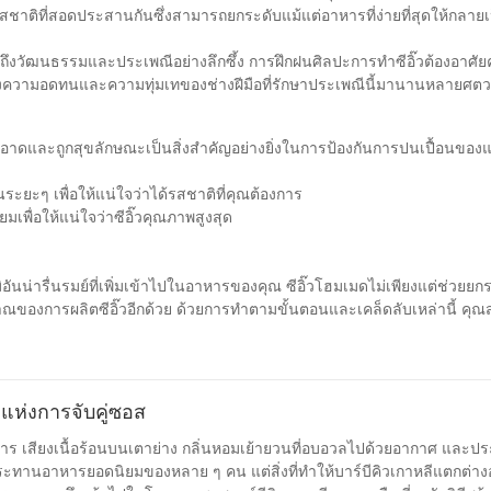
รสชาติที่สอดประสานกันซึ่งสามารถยกระดับแม้แต่อาหารที่ง่ายที่สุดให้กลา
ึงวัฒนธรรมและประเพณีอย่างลึกซึ้ง การฝึกฝนศิลปะการทำซีอิ๊วต้องอาศัย
ูจน์ถึงความอดทนและความทุ่มเทของช่างฝีมือที่รักษาประเพณีนี้มานานหลายศต
อาดและถูกสุขลักษณะเป็นสิ่งสำคัญอย่างยิ่งในการป้องกันการปนเปื้อนของแบคท
ยะๆ เพื่อให้แน่ใจว่าได้รสชาติที่คุณต้องการ
่ยมเพื่อให้แน่ใจว่าซีอิ๊วคุณภาพสูงสุด
ันน่ารื่นรมย์ที่เพิ่มเข้าไปในอาหารของคุณ ซีอิ๊วโฮมเมดไม่เพียงแต่ช่วยยก
าณของการผลิตซีอิ๊วอีกด้วย ด้วยการทำตามขั้นตอนและเคล็ดลับเหล่านี้ คุณ
คุณไปสู่อีกระดับหนึ่ง ไม่ว่าจะใช้เป็นจิ้ม หมัก หรือปรุงรส ซีอิ๊วโฮมเมด
สถึงความแท้จริงและประเพณีดั้งเดิมให้กับรายการอาหารของคุณ ขณะที่คุณ
ธรรมอันยาวนานที่หล่อหลอมเครื่องปรุงรสอันน่าทึ่งนี้มาเป็นเวลานับพันปี
แห่งการจับคู่ซอส
าหาร เสียงเนื้อร้อนบนเตาย่าง กลิ่นหอมเย้ายวนที่อบอวลไปด้วยอากาศ และ
ประทานอาหารยอดนิยมของหลาย ๆ คน แต่สิ่งที่ทำให้บาร์บีคิวเกาหลีแตกต่างอ