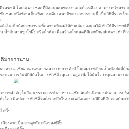
ที่มีรสชาติ โดยเฉพาะซอสที่มีส่วนผสมของงาและถั่วเหลือง สามารถนำมารา
คุณชื่นชอบหนึ่งช้อนเต็มเพื่อยกระดับรสชาติของอาหารจานนี้ เป็นวิธีที่รวดเร
ษ
ไฟเล็กน้อยสามารถเพิ่มความพิเศษให้กับสลัดของคุณได้ ทำให้มีรสชาติที่ล้
ำส้มสายชู น้ำผึ้ง หรือน้ำส้ม เพื่อสร้างน้ำสลัดที่มีเอกลักษณ์เฉพาะตัวที่ก
ียรติมายาวนาน
ของอาหารเอเชียมานานหลายศตวรรษ การทำซีอิ๊วคุณภาพเยี่ยมเป็นศิลปะที่ต
งกระบวนการอันพิถีพิถันในการทำซีอิ๊วคุณภาพสูง เพื่อให้มั่นใจว่าคุณสามารถสร
เกาหลี มีบทบาทสำคัญในวัฒนธรรมการทำอาหารเอเชีย ต้นกำเนิดของมันสามารถย้อ
่วโลก ศิลปะการทำซีอิ๊วหยั่งรากลึกในประเพณีและงานฝีมือที่สืบทอดกันมาจาก
ไปนี้:
ก เนื่องจากเป็นกระดูกสันหลังของซีอิ๊ว
นึ่งของซีอิ๊ว