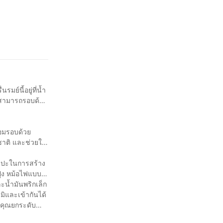
์นี้อยู่ที่น้ำ
วามสามารถรอบด้าน
้อมรอบด้วย
ชาติ และช่วยให้
ศิลปะในการสร้าง
ูง หม้อไฟแบบ
น้ำมันพริกเล็ก
มิและเข้ากันได้
องคุณยกระดับ