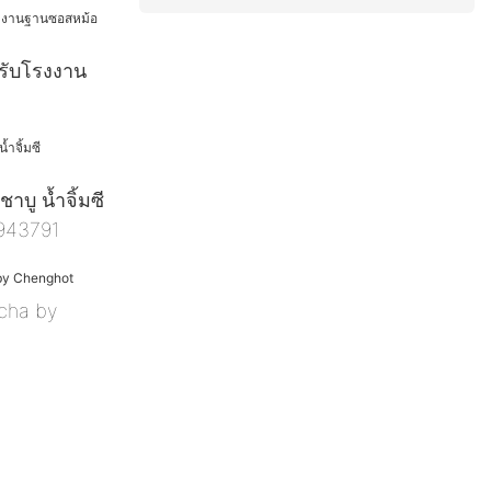
รับโรงงาน
าบู น้ำจิ้มซี
7943791
acha by