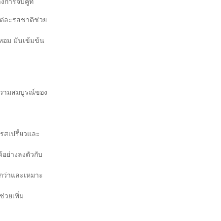
ารจับคู่ที่
แต่ละรสชาติช่วย
นหอม มันเข้มข้น
ลความสมบูรณ์ของ
งรสเปรี้ยวและ
ด้อย่างลงตัวกับ
งกว่าและเหมาะ
่วยเพิ่ม