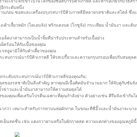
จะเจาะลึกเข้าไปในโลกของซอสบาร์บีคิวเกาหลี และหารือเกี่ยวกับวิธีสร้างก
ีกระดับหนึ่ง
ื้นฐานก่อน ซอสและเครื่องปรุงรสบาร์บีคิวเกาหลีมีหลายรสชาติและสไตล์ ซึ่ง
างเต้าเจี้ยวหมัก (โดเอนจัง) พริกแดงบด (โกชูจัง) กระเทียม น้ำมันงา และต้
เมล็ดงาสามารถเป็นน้ำจิ้มที่น่ารับประทานสำหรับเนื้อย่าง
ผ็ดร้อนให้กับเนื้อของคุณ
และรสอูมามิให้กับคำเคี้ยวของคุณ
งประสบการณ์บาร์บีคิวเกาหลี ให้รสเปรี้ยวและความกรุบกรอบเพื่อปรับสมดุ
่อยกระดับประสบการณ์บาร์บีคิวเกาหลีของคุณกัน:
ุลของรสชาติเป็นสิ่งสำคัญ หากคุณมีเนื้อติดมันจำนวนมาก ให้จับคู่กับซัมจั
 ซีอิ๊วขาวและน้ำมันงาสามารถให้ความสมดุลได้
อสของคุณเพื่อเสริมโปรตีนเฉพาะที่คุณกำลังย่าง ตัวอย่างเช่น คีรึมจังเข้ากันไ
ว
นากว่า เหมาะสำหรับการทาบนห่อผักกาด ในขณะที่ซีอิ๊วและน้ำมันงาจะบา
รุงรสเย็นสดชื่น เช่น แตงกวาฝานหรือใบผักกาดสด ความแตกต่างของอุณหภูมินี้ช