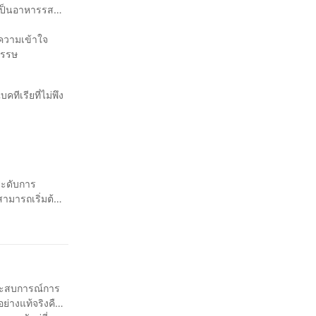
ยเป็นอาหารรส
ความเข้าใจ
วรรษ
ีเรียที่ไม่พึง
ระดับการ
สามารถเริ่มต้น
ของคุณจะช่วยยก
ลิ้มรสชาติซอส
ประสบการณ์การ
ย่างแท้จริงคือ