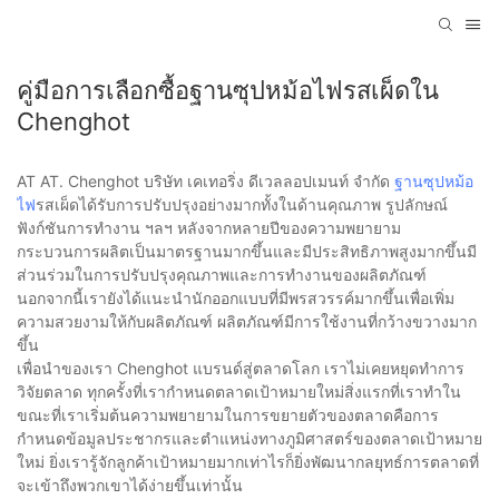
คู่มือการเลือกซื้อฐานซุปหม้อไฟรสเผ็ดใน
Chenghot
AT AT. Chenghot บริษัท เคเทอริ่ง ดีเวลลอปเมนท์ จำกัด
ฐานซุปหม้อ
ไฟ
รสเผ็ดได้รับการปรับปรุงอย่างมากทั้งในด้านคุณภาพ รูปลักษณ์
ฟังก์ชันการทำงาน ฯลฯ หลังจากหลายปีของความพยายาม
กระบวนการผลิตเป็นมาตรฐานมากขึ้นและมีประสิทธิภาพสูงมากขึ้นมี
ส่วนร่วมในการปรับปรุงคุณภาพและการทำงานของผลิตภัณฑ์
นอกจากนี้เรายังได้แนะนำนักออกแบบที่มีพรสวรรค์มากขึ้นเพื่อเพิ่ม
ความสวยงามให้กับผลิตภัณฑ์ ผลิตภัณฑ์มีการใช้งานที่กว้างขวางมาก
ขึ้น
เพื่อนำของเรา Chenghot แบรนด์สู่ตลาดโลก เราไม่เคยหยุดทำการ
วิจัยตลาด ทุกครั้งที่เรากำหนดตลาดเป้าหมายใหม่สิ่งแรกที่เราทำใน
ขณะที่เราเริ่มต้นความพยายามในการขยายตัวของตลาดคือการ
กำหนดข้อมูลประชากรและตำแหน่งทางภูมิศาสตร์ของตลาดเป้าหมาย
ใหม่ ยิ่งเรารู้จักลูกค้าเป้าหมายมากเท่าไรก็ยิ่งพัฒนากลยุทธ์การตลาดที่
จะเข้าถึงพวกเขาได้ง่ายขึ้นเท่านั้น