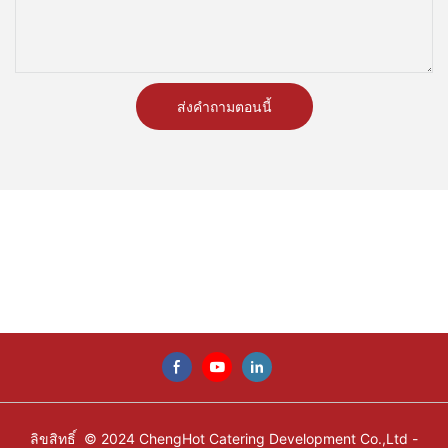
จ้านรอให้คุณค้นพบและสำรวจโลกแห่งอาหารหม้อไฟ
ร้านอาหารฮอทพอทกลายเป็นเวทีสำหรับบัลเล่ต์การทำอาหารนี้ ซึ่ง
การกัดแต่ละครั้งและการจิบแต่ละครั้งมีส่วนทำให้เกิดรสชาติและเนื้อ
สัมผัสที่สอดประสานกัน เครื่องดื่มที่หลากหลายเหล่านี้เป็นเครื่อง
พิสูจน์ถึงศิลปะแห่งการจับคู่ การเพิ่มรสชาติ และการลิ้มรส พวกเขา
เตือนเราว่าในโลกแห่งศาสตร์การทำอาหาร ความสง่างามสามารถ
ส่งคำถามตอนนี้
เปลี่ยนแปลงได้พอๆ กับคอลเลกชั่นเครื่องดื่มที่รังสรรค์ขึ้นอย่าง
สมบูรณ์แบบ
ลิขสิทธิ์ © 2024 ChengHot Catering Development Co.,Ltd -