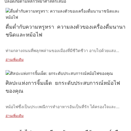
ปลอดภัยตามหลักวิทยาศาสตร์เสมอ
ดื่มด่ำกับความหรูหรา: ความลงตัวของเครื่องดื่มนานา
ชนิดและหม้อไฟ
ท่ามกลางถนนที่พลุกพล่านของเมืองที่มีชีวิตชีวา อาบไปด้วยแสง
นีออนและจังหวะของชีวิตในเมือง สวรรค์แห่งความรื่นรมย์ด้าน
อ่านเพิ่มเติม
อาหาร—ร้านอาหารหม้อไฟ ที่นี่ ฉันพบว่าตัวเองนั่งอยู่ที่โต๊ะแสน
สบาย รายล้อมไปด้วยขุมทรัพย์อันน่ารับประทานที่เดือดพล่านในน้ำ
ซุปร้อนๆ อย่างไรก็ตาม ขณะที่ฉันเริ่มต้นการเดินทางด้านอาหารนี้
ไม่ใช่แค่ส่วนผสมเผ็ดร้อนเท่านั้นที่ทำให้ฉันหลงใหล เสน่ห์ของเครื่อง
ศิลปะแห่งการจิ้มเผ็ด: ยกระดับประสบการณ์หม้อไฟ
ดื่มนานาชนิดที่รังสรรค์อย่างพิถีพิถันเป็นจุดศูนย์กลาง
ของคุณ
หม้อไฟซึ่งเป็นประเพณีการทำอาหารอันเป็นที่รัก ได้ครองใจและ
ประสบการณ์หม้อไฟ
รสชาติของผู้ที่ชื่นชอบอาหารทั่วโลก ประสบการณ์การรับประทาน
อ่านเพิ่มเติม
อาหารร่วมกันนี้เป็นเรื่องเกี่ยวกับการเคี่ยววัตถุดิบสดใหม่ในน้ำซุปที่
เดือดพล่าน แต่จะไม่สมบูรณ์หากไม่มีน้ำจิ้มรสเด็ดมากมาย ใน
ก่อนที่เราจะเจาะลึกเข้าไปในโลกของเครื่องดื่มชั้นเลิศเหล่านี้ เรามา