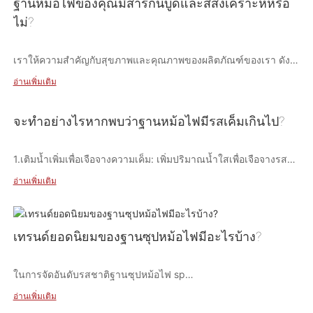
บทความนี้ เราจะสำรวจโลกของน้ำจิ้มหม้อไฟ และหารือถึงวิธีการ
ฐานหม้อไฟของคุณมีสารกันบูดและสีสังเคราะห์หรือ
กำหนดฉากกันก่อน หม้อไฟซึ่งขึ้นชื่อในเรื่องน้ำซุปที่เดือดปุดๆ ถือเป็น
ฝึกฝนศิลปะในการจับคู่เพื่อยกระดับประสบการณ์หม้อไฟของคุณไปอีก
ไม่?
อาหารเลิศรสสำหรับประสาทสัมผัส—สถานที่ที่เพื่อนมารวมตัวกัน
ระดับ
แบ่งปันเรื่องราว และรสชาติที่เชื่อมโยงกัน โต๊ะตกแต่งด้วยวัตถุดิบสด
ใหม่มากมาย—เนื้อสไลซ์บาง ผักสีสันสดใส และเกี๊ยวอวบอ้วน—ทุก
เราให้ความสำคัญกับสุขภาพและคุณภาพของผลิตภัณฑ์ของเรา ดัง
คนต่างรอคอยที่จะเต้นรำในหม้อต้มน้ำซุปที่เดือดพล่าน
นั้น หม้อไฟและน้ำจิ้มของเราจึงปราศจากสารกันบูดที่เป็นอันตราย
อ่านเพิ่มเติม
น้ำจิ้ม: จิตวิญญาณแห่งหม้อไฟ
และสีสังเคราะห์ เราใช้ส่วนผสมจากธรรมชาติและรักษาการควบคุม
กระบวนการผลิตอย่างเข้มงวดเพื่อความปลอดภัยและสุขอนามัยของ
เครื่องดื่มหลากหลาย: ความสง่างามในแก้วเดียว
ผลิตภัณฑ์ของเรา
จะทำอย่างไรหากพบว่าฐานหม้อไฟมีรสเค็มเกินไป?
ในอาณาจักรหม้อไฟ น้ำจิ้มคือส่วนผสมลับที่ช่วยยกระดับมื้ออาหาร
จากความอร่อยไปสู่ความน่าจดจำ ต่อไปนี้เป็นน้ำจิ้มหม้อไฟทั่วไปบาง
1.เติมน้ำเพิ่มเพื่อเจือจางความเค็ม: เพิ่มปริมาณน้ำใสเพื่อเจือจางรส
อย่างไรก็ตาม ท่ามกลางซิมโฟนีการทำอาหารนี้ มีบางอย่างที่น่า
ส่วน:
เค็มของฐาน
หลงใหลอย่างแท้จริงเกี่ยวกับแก้วใสที่บรรจุเครื่องดื่มที่ปรุงอย่าง
อ่านเพิ่มเติม
พิถีพิถันหลากหลายชนิดที่มาพร้อมกับมื้ออาหารของฉัน นี่ไม่ใช่เครื่อง
ดื่มธรรมดา เป็นการผสมผสานที่ละเอียดอ่อนของรสชาติและความ
ซอสถั่วเหลืองกับกระเทียมและหัวหอมสีเขียว: ทางเลือกคลาสสิก ซอส
2.เลือกใช้เต้าหู้: เมื่อเตรียมหม้อไฟ การเติมเต้าหู้จะช่วยลดรสเค็มได้
สวยงาม
นี้ผสมผสานซอสถั่วเหลืองกับกระเทียมสับและหัวหอมสับละเอียด มัน
เนื่องจากเต้าหู้มีความสามารถในการดูดซับเกลือส่วนเกิน
เพิ่มรสอูมามิรสเผ็ดให้กับส่วนผสมของคุณ
เทรนด์ยอดนิยมของฐานซุปหม้อไฟมีอะไรบ้าง?
ศิลปะแห่งการเลือกเครื่องดื่ม
ในการจัดอันดับรสชาติฐานซุปหม้อไฟ sp
3.ไข่ต้ม: การเติมไข่ต้มลงในหม้อไฟยังสามารถดูดซับเกลือส่วนเกิน
น้ำพริกงากับน้ำมันพริก: น้ำพริกงาครีมพบกับความร้อนแรงของน้ำมัน
น้ำแข็ง
และให้คุณค่าทางโภชนาการของน้ำซุปเข้มข้น
พริกในซอสที่เข้มข้นและเผ็ดนี้ ให้รสถั่วและรมควันพร้อมกลิ่นหอมน่า
อ่านเพิ่มเติม
การเลือกเครื่องดื่มที่เหมาะกับหม้อไฟถือเป็นศิลปะอย่างหนึ่ง เป็นเรื่อง
รับประทาน