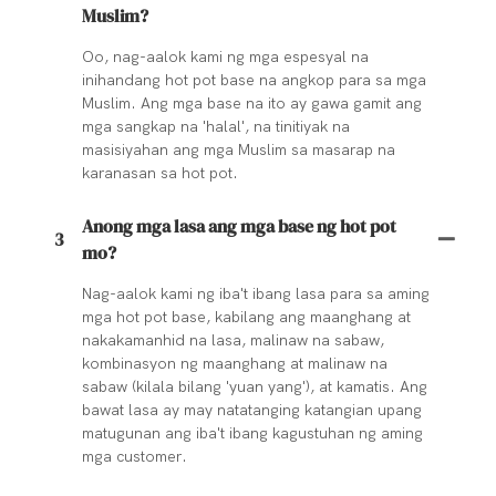
Muslim?
Oo, nag-aalok kami ng mga espesyal na
inihandang hot pot base na angkop para sa mga
Muslim. Ang mga base na ito ay gawa gamit ang
mga sangkap na 'halal', na tinitiyak na
masisiyahan ang mga Muslim sa masarap na
karanasan sa hot pot.
Anong mga lasa ang mga base ng hot pot
3
mo?
Nag-aalok kami ng iba't ibang lasa para sa aming
mga hot pot base, kabilang ang maanghang at
nakakamanhid na lasa, malinaw na sabaw,
kombinasyon ng maanghang at malinaw na
sabaw (kilala bilang 'yuan yang'), at kamatis. Ang
bawat lasa ay may natatanging katangian upang
matugunan ang iba't ibang kagustuhan ng aming
mga customer.