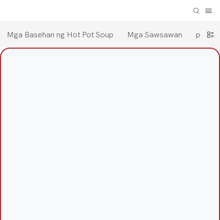
Mga Basehan ng Hot Pot Soup
Mga Sawsawan
pampa