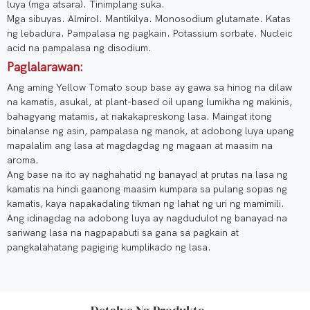
luya (mga atsara). Tinimplang suka.
Mga sibuyas. Almirol. Mantikilya. Monosodium glutamate. Katas
ng lebadura. Pampalasa ng pagkain. Potassium sorbate. Nucleic
acid na pampalasa ng disodium.
Paglalarawan:
Ang aming Yellow Tomato soup base ay gawa sa hinog na dilaw
na kamatis, asukal, at plant-based oil upang lumikha ng makinis,
bahagyang matamis, at nakakapreskong lasa. Maingat itong
binalanse ng asin, pampalasa ng manok, at adobong luya upang
mapalalim ang lasa at magdagdag ng magaan at maasim na
aroma.
Ang base na ito ay naghahatid ng banayad at prutas na lasa ng
kamatis na hindi gaanong maasim kumpara sa pulang sopas ng
kamatis, kaya napakadaling tikman ng lahat ng uri ng mamimili.
Ang idinagdag na adobong luya ay nagdudulot ng banayad na
sariwang lasa na nagpapabuti sa gana sa pagkain at
pangkalahatang pagiging kumplikado ng lasa.