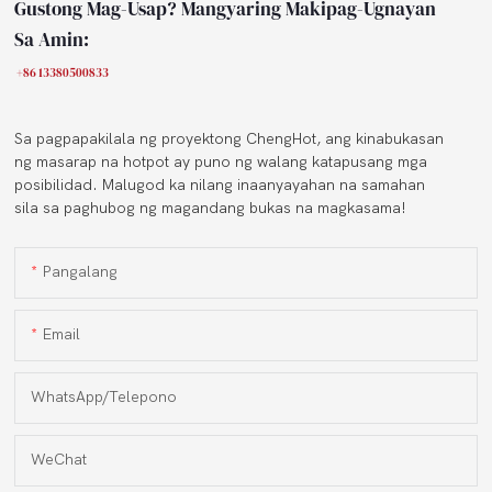
Gustong Mag-Usap? Mangyaring Makipag-Ugnayan
Sa Amin:
+86 13380500833
Sa pagpapakilala ng proyektong ChengHot, ang kinabukasan
ng masarap na hotpot ay puno ng walang katapusang mga
posibilidad. Malugod ka nilang inaanyayahan na samahan
sila sa paghubog ng magandang bukas na magkasama!
Pangalang
Email
WhatsApp/Telepono
WeChat