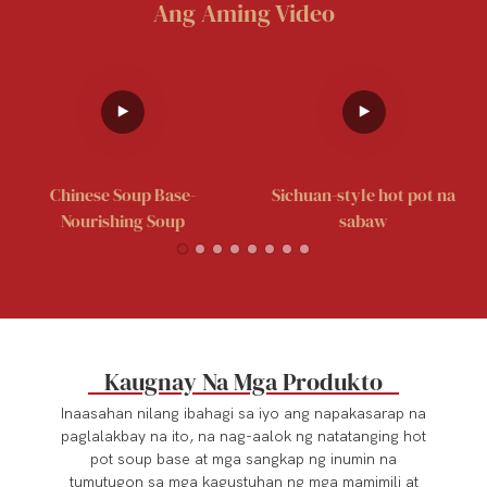
Ang Aming Video
Chinese Soup Base-
Sichuan-style hot pot na
Nourishing Soup
sabaw
Kaugnay Na Mga Produkto
Inaasahan nilang ibahagi sa iyo ang napakasarap na
paglalakbay na ito, na nag-aalok ng natatanging hot
pot soup base at mga sangkap ng inumin na
tumutugon sa mga kagustuhan ng mga mamimili at