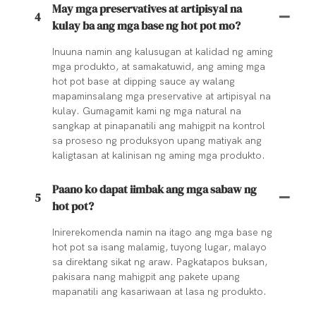
May mga preservatives at artipisyal na
4
kulay ba ang mga base ng hot pot mo?
Inuuna namin ang kalusugan at kalidad ng aming
mga produkto, at samakatuwid, ang aming mga
hot pot base at dipping sauce ay walang
mapaminsalang mga preservative at artipisyal na
kulay. Gumagamit kami ng mga natural na
sangkap at pinapanatili ang mahigpit na kontrol
sa proseso ng produksyon upang matiyak ang
kaligtasan at kalinisan ng aming mga produkto.
Paano ko dapat iimbak ang mga sabaw ng
5
hot pot?
Inirerekomenda namin na itago ang mga base ng
hot pot sa isang malamig, tuyong lugar, malayo
sa direktang sikat ng araw. Pagkatapos buksan,
pakisara nang mahigpit ang pakete upang
mapanatili ang kasariwaan at lasa ng produkto.