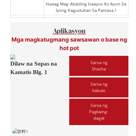
Huwag Mag-Atubiling Isaayos Ito Ayon Sa
Iyong Kagustuhan Sa Panlasa.)
Aplikasyon
Mga magkatugmang sawsawan o base ng
hot pot
Sarsa ng
Dilaw na Sopas na
Shacha
Kamatis Blg. 1
Sarsa ng
kabute
Sarsa ng
Pagkaing-
dagat