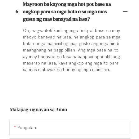
Mayroon ba kayong mga hot pot base na
6
angkop para sa mga bata o sa mga mas
gusto ng mas banayad na lasa?
Oo, nag-aalok kami ng mga hot pot base na may
medyo banayad na lasa, na angkop para sa mga
bata o mga mamimiling mas gusto ang mga hindi
maanghang na pagpipilian. Ang mga base na ito
ay may banayad na lasa habang pinapanatili ang
masarap na lasa, kaya angkop ang mga ito para
sa mas malawak na hanay ng mga mamimili.
Makipag-ugnayan sa Amin
Pangalan: