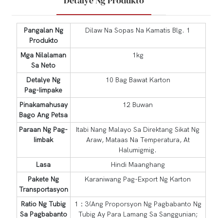
Detalye Ng Produkto
Pangalan Ng
Dilaw Na Sopas Na Kamatis Blg. 1
Produkto
Mga Nilalaman
1kg
Sa Neto
Detalye Ng
10 Bag Bawat Karton
Pag-Iimpake
Pinakamahusay
12 Buwan
Bago Ang Petsa
Paraan Ng Pag-
Itabi Nang Malayo Sa Direktang Sikat Ng
Iimbak
Araw, Mataas Na Temperatura, At
Halumigmig.
Lasa
Hindi Maanghang
Pakete Ng
Karaniwang Pag-Export Ng Karton
Transportasyon
Ratio Ng Tubig
1：3(Ang Proporsyon Ng Pagbabanto Ng
Sa Pagbabanto
Tubig Ay Para Lamang Sa Sanggunian;