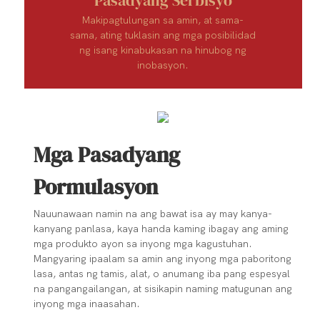
Makipagtulungan sa amin, at sama-
sama, ating tuklasin ang mga posibilidad
ng isang kinabukasan na hinubog ng
inobasyon.
Mga Pasadyang
Pormulasyon
Nauunawaan namin na ang bawat isa ay may kanya-
kanyang panlasa, kaya handa kaming ibagay ang aming
mga produkto ayon sa inyong mga kagustuhan.
Mangyaring ipaalam sa amin ang inyong mga paboritong
lasa, antas ng tamis, alat, o anumang iba pang espesyal
na pangangailangan, at sisikapin naming matugunan ang
inyong mga inaasahan.