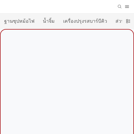
ฐานซุปหม้อไฟ
น้ำจิ้ม
เครื่องปรุงรสบาร์บีคิว
ส่วนผสมเค