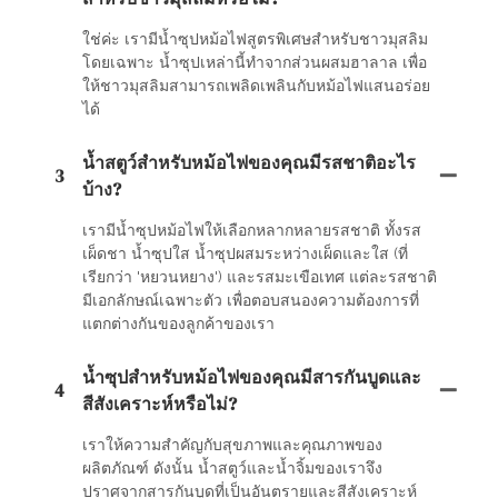
ใช่ค่ะ เรามีน้ำซุปหม้อไฟสูตรพิเศษสำหรับชาวมุสลิม
โดยเฉพาะ น้ำซุปเหล่านี้ทำจากส่วนผสมฮาลาล เพื่อ
ให้ชาวมุสลิมสามารถเพลิดเพลินกับหม้อไฟแสนอร่อย
ได้
น้ำสตูว์สำหรับหม้อไฟของคุณมีรสชาติอะไร
3
บ้าง?
เรามีน้ำซุปหม้อไฟให้เลือกหลากหลายรสชาติ ทั้งรส
เผ็ดชา น้ำซุปใส น้ำซุปผสมระหว่างเผ็ดและใส (ที่
เรียกว่า 'หยวนหยาง') และรสมะเขือเทศ แต่ละรสชาติ
มีเอกลักษณ์เฉพาะตัว เพื่อตอบสนองความต้องการที่
แตกต่างกันของลูกค้าของเรา
น้ำซุปสำหรับหม้อไฟของคุณมีสารกันบูดและ
4
สีสังเคราะห์หรือไม่?
เราให้ความสำคัญกับสุขภาพและคุณภาพของ
ผลิตภัณฑ์ ดังนั้น น้ำสตูว์และน้ำจิ้มของเราจึง
ปราศจากสารกันบูดที่เป็นอันตรายและสีสังเคราะห์