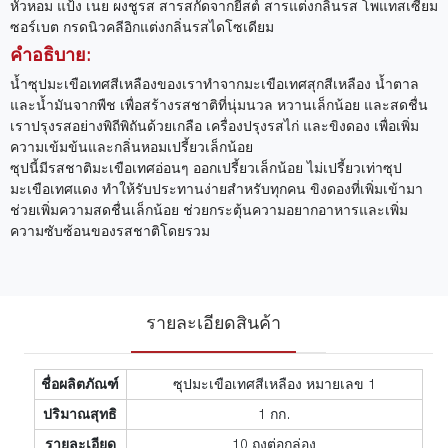
หัวหอม แป้ง เนย ผงชูรส สารสกัดจากยีสต์ สารแต่งกลิ่นรส โพแทสเซียม
ซอร์เบต กรดนิวคลีอิกแต่งกลิ่นรสไดโซเดียม
คำอธิบาย:
น้ำซุปมะเขือเทศสีเหลืองของเราทำจากมะเขือเทศสุกสีเหลือง น้ำตาล
และน้ำมันจากพืช เพื่อสร้างรสชาติที่นุ่มนวล หวานเล็กน้อย และสดชื่น
เราปรุงรสอย่างพิถีพิถันด้วยเกลือ เครื่องปรุงรสไก่ และขิงดอง เพื่อเพิ่ม
ความเข้มข้นและกลิ่นหอมเปรี้ยวเล็กน้อย
ซุปนี้มีรสชาติมะเขือเทศอ่อนๆ ออกเปรี้ยวเล็กน้อย ไม่เปรี้ยวเท่าซุป
มะเขือเทศแดง ทำให้รับประทานง่ายสำหรับทุกคน ขิงดองที่เพิ่มเข้ามา
ช่วยเพิ่มความสดชื่นเล็กน้อย ช่วยกระตุ้นความอยากอาหารและเพิ่ม
ความซับซ้อนของรสชาติโดยรวม
รายละเอียดสินค้า
ชื่อผลิตภัณฑ์
ซุปมะเขือเทศสีเหลือง หมายเลข 1
ปริมาณสุทธิ
1 กก.
รายละเอียด
10 ถุงต่อกล่อง