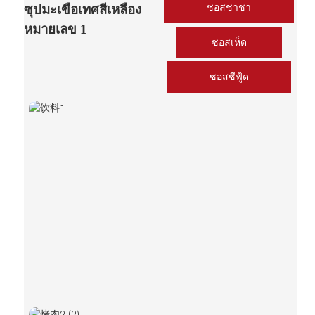
ซอสชาชา
ซุปมะเขือเทศสีเหลือง
หมายเลข 1
ซอสเห็ด
ซอสซีฟู้ด