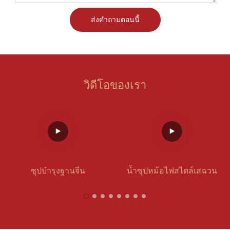
ส่งคำถามตอนนี้
วิดีโอของเรา
ซุปบำรุงฐานจีน
น้ำซุปหม้อไฟสไตล์เสฉวน