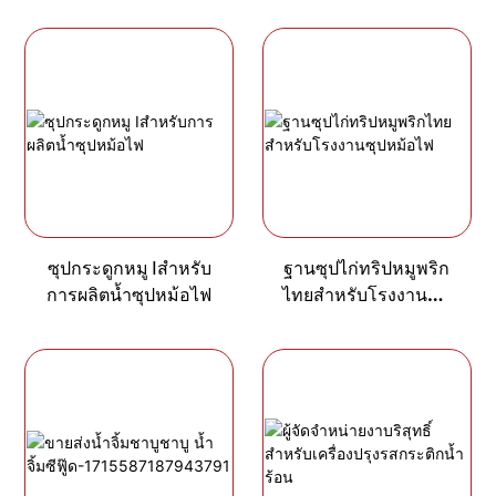
ซุปกระดูกหมู Ⅰสำหรับ
ฐานซุปไก่ทริปหมูพริก
การผลิตน้ำซุปหม้อไฟ
ไทยสำหรับโรงงานซุป
หม้อไฟ