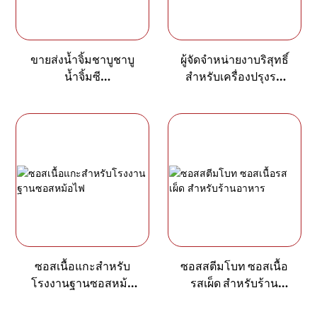
ขายส่งน้ำจิ้มชาบูชาบู
ผู้จัดจำหน่ายงาบริสุทธิ์
น้ำจิ้มซี
สำหรับเครื่องปรุงรส
ฟู๊ด-1715587187943791
กระติกน้ำร้อน
ซอสเนื้อแกะสำหรับ
ซอสสตีมโบท ซอสเนื้อ
โรงงานฐานซอสหม้อ
รสเผ็ด สำหรับร้าน
ไฟ
อาหาร