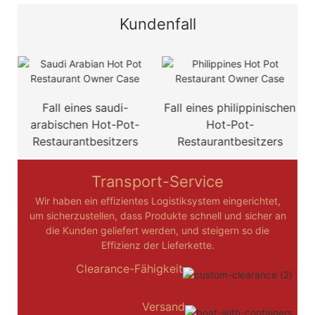
Kundenfall
d
Fall eines saudi-
Fall eines philippinischen
F
arabischen Hot-Pot-
Hot-Pot-
Restaurantbesitzers
Restaurantbesitzers
Transport-Service
Wir haben ein effizientes Logistiksystem eingerichtet,
um sicherzustellen, dass Produkte schnell und sicher an
die Kunden geliefert werden, und steigern so die
Effizienz der Lieferkette.
Clearance-Fähigkeit
Versand