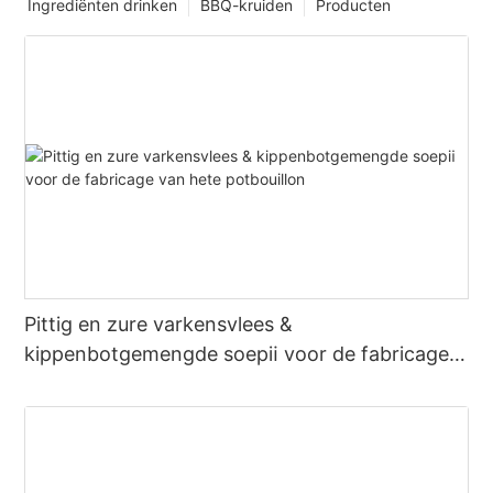
Ingrediënten drinken
BBQ-kruiden
Producten
Pittig en zure varkensvlees &
kippenbotgemengde soepⅱ voor de fabricage
van hete potbouillon