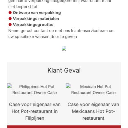
gemaakte verpakkingsmogelijkheden, waaronder maar
niet beperkt tot:
●
Ontwerp van verpakking
●
Verpakkings materialen
●
Verpakkingsgrootte:
Neem gerust contact op met ons klantenserviceteam om
uw specifieke wensen door te geven
Klant Geval
n
Case voor eigenaar van
Case voor eigenaar van
-
Hot Pot-restaurant in
Mexicaans Hot Pot-
Filipijnen
restaurant