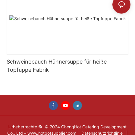
Schweinebauch Hühnersuppe für heiße
Topfuppe Fabrik
Urheberrechte © © 2024 ChengHot Catering Development
Co., Ltd –
www.hotpotsupplier.com
|
Datenschutzrichtlinie
|