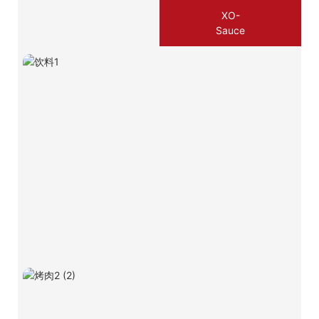
XO-
Sauce