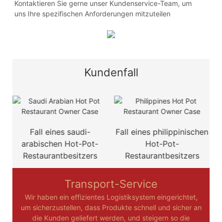
Kontaktieren Sie gerne unser Kundenservice-Team, um
uns Ihre spezifischen Anforderungen mitzuteilen
Kundenfall
Fall eines saudi-
Fall eines philippinischen
Fall
arabischen Hot-Pot-
Hot-Pot-
Restaurantbesitzers
Restaurantbesitzers
R
Transport-Service
Wir haben ein effizientes Logistiksystem eingerichtet,
um sicherzustellen, dass Produkte schnell und sicher an
die Kunden geliefert werden, und steigern so die