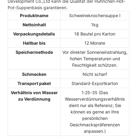
Development Co.,Ltd kann die Qualität der Hühnchen-Hot-
Pot-Suppenbasis garantieren.
Produktname
Schweineknochensuppe Ⅰ
Nettoinhalt
1kg
Verpackungsdetails
18 Beutel pro Karton
Haltbar bis
12 Monate
Speichermethode
Vor direkter Sonneneinstrahlung,
hohen Temperaturen und
Feuchtigkeit schützen.
Schmecken
Nicht scharf
Transport paket
Standard-Exportkarton
Verhältnis von Wasser
1:25-35 (Das
zu Verdünnung
Wasserverdünnungsverhältnis
dient nur als Referenz; Sie
können es gerne an Ihre
persönlichen
Geschmackspräferenzen
anpassen.)