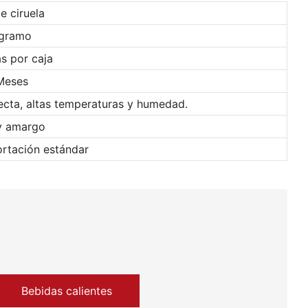
e ciruela
gramo
s por caja
Meses
recta, altas temperaturas y humedad.
y amargo
rtación estándar
Bebidas calientes