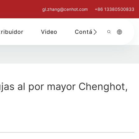
gl.zhang@cenhot.com
+86 13380500833
tribuidor
Video
Contáctenos
jas al por mayor Chenghot,