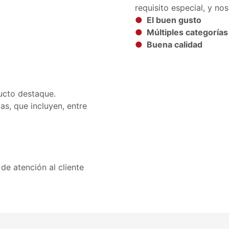
requisito especial, y n
●
El buen gusto
●
Múltiples categorías
●
Buena calidad
ucto destaque.
s, que incluyen, entre
e atención al cliente