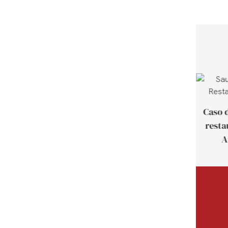
Caso de cliente de
Caso d
Tailandia
resta
A