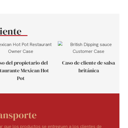
liente
so del propietario del
Caso de cliente de salsa
taurante Mexican Hot
británica
Pot
ransporte
r que los productos se entreguen a los clientes de