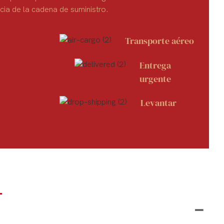
cia de la cadena de suministro.
Transporte aéreo
Entrega
urgente
Levantar
Q