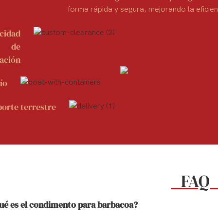
forma rápida y segura, mejorando la eficien
cidad
de
dación
ío
orte terrestre
FA
ué es el condimento para barbacoa?