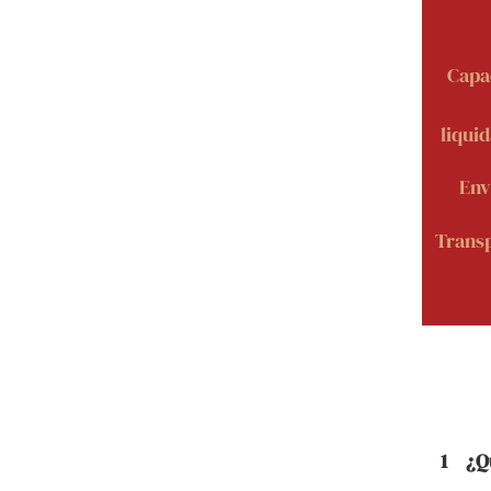
Capa
liqui
Env
Transp
1
¿Q