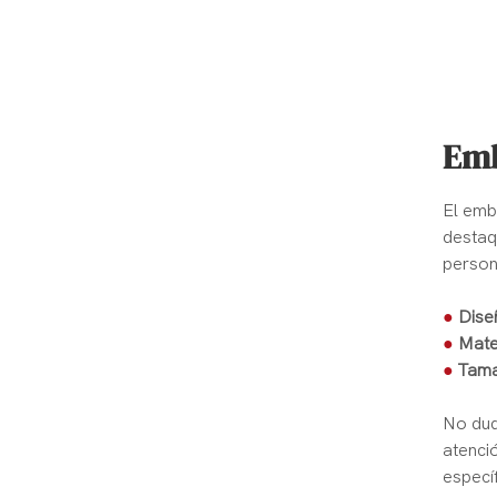
Emb
El emb
destaq
persona
●
Dise
●
Mate
●
Tama
No dud
atenció
especí