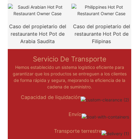
o del
Caso del propietario del
Caso del propietario de
ot de
restaurante Hot Pot de
restaurante Mexican Ho
a
Filipinas
Pot
Servicio De Transporte
Hemos establecido un sistema logístico eficiente para
garantizar que los productos se entreguen a los clientes
de forma rápida y segura, mejorando la eficiencia de la
cadena de suministro.
Capacidad de liquidación
Envío
Transporte terrestre