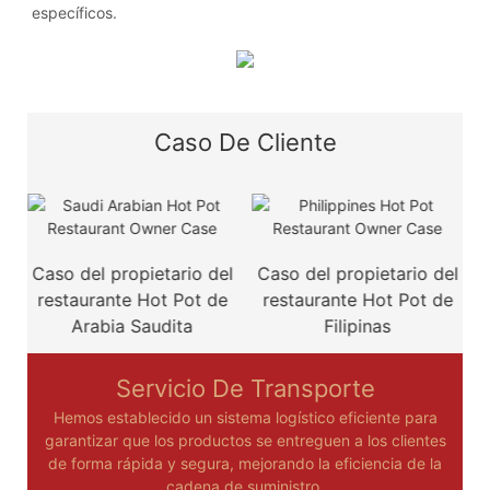
específicos.
Caso De Cliente
Caso del propietario del
Caso del propietario del
restaurante Hot Pot de
restaurante Hot Pot de
r
Arabia Saudita
Filipinas
Servicio De Transporte
Hemos establecido un sistema logístico eficiente para
garantizar que los productos se entreguen a los clientes
de forma rápida y segura, mejorando la eficiencia de la
cadena de suministro.