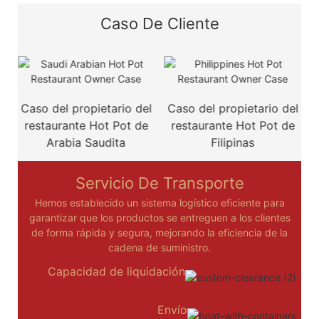
Caso De Cliente
Caso del propietario del
Caso del propietario del
restaurante Hot Pot de
restaurante Hot Pot de
r
Arabia Saudita
Filipinas
Servicio De Transporte
Hemos establecido un sistema logístico eficiente para
garantizar que los productos se entreguen a los clientes
de forma rápida y segura, mejorando la eficiencia de la
cadena de suministro.
Capacidad de liquidación
Envío