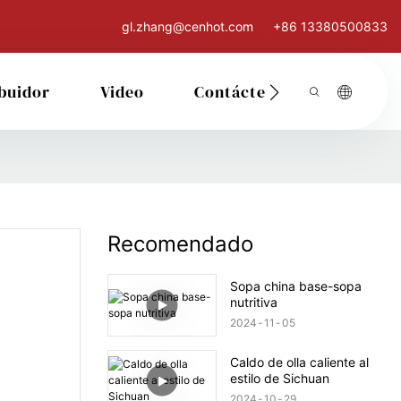
gl.zhang@cenhot.com
+86 13380500833
ibuidor
Video
Contáctenos
Recomendado
Sopa china base-sopa
nutritiva
2024
11
05
Caldo de olla caliente al
estilo de Sichuan
2024
10
29