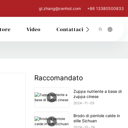
gl.zhang@cenhot.com
+86 13380500833
tore
Video
Contattaci
Raccomandato
Zuppa nutriente a base di
zuppa cinese
2024
11
05
Brodo di pentole calde in
stile Sichuan
2024
10
29