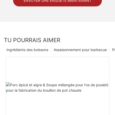
ENVOYER UNE ENQUÊTE MAINTENANT
TU POURRAIS AIMER
Ingrédients des boissons
Assaisonnement pour barbecue
P