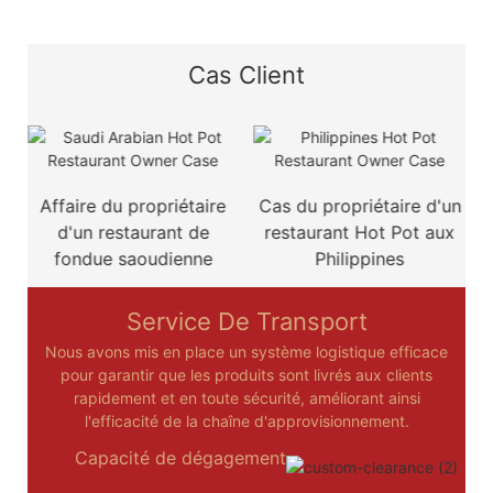
Cas Client
e
Affaire du propriétaire
Cas du propriétaire d'un
d'un restaurant de
restaurant Hot Pot aux
fondue saoudienne
Philippines
Service De Transport
Nous avons mis en place un système logistique efficace
pour garantir que les produits sont livrés aux clients
rapidement et en toute sécurité, améliorant ainsi
l'efficacité de la chaîne d'approvisionnement.
Capacité de dégagement