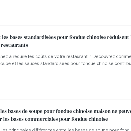
es bases standardisées pour fondue chinoise réduisent 
 restaurants
hez à réduire les coûts de votre restaurant ? Découvrez comme
oupe et les sauces standardisées pour fondue chinoise contribu
’efficacité et à réduire la dépendance au chef.
les bases de soupe pour fondue chinoise maison ne peuv
 les bases commerciales pour fondue chinoise
les principales différences entre les bases de soupe pour fond