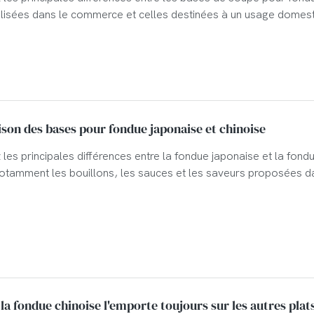
tilisées dans le commerce et celles destinées à un usage domest
 pourquoi les bases de soupe à usage domestique ne peuvent
ux exigences de saveur, de stabilité et de préparation des rest
chinoise.
on des bases pour fondue japonaise et chinoise
les principales différences entre la fondue japonaise et la fond
notamment les bouillons, les sauces et les saveurs proposées d
s.
la fondue chinoise l'emporte toujours sur les autres plat