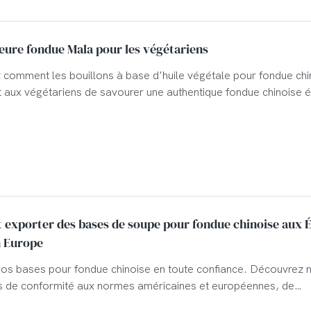
eure fondue Mala pour les végétariens
comment les bouillons à base d'huile végétale pour fondue chi
 aux végétariens de savourer une authentique fondue chinoise é
les restaurants souhaitant diversifier leur carte et attirer une cli
reuse.
xporter des bases de soupe pour fondue chinoise aux É
n Europe
os bases pour fondue chinoise en toute confiance. Découvrez 
 de conformité aux normes américaines et européennes, de
nt, d'étiquetage et nos solutions de livraison porte-à-porte fi