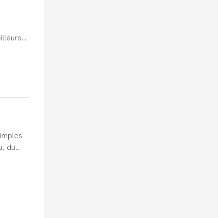
illeurs
onnant.
simples
u, du