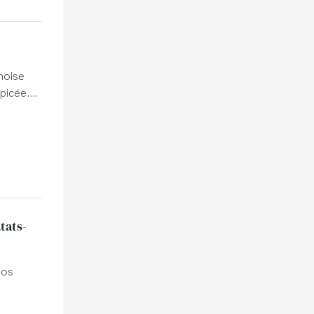
noise
picée.
entèle
tats-
nos
ables.