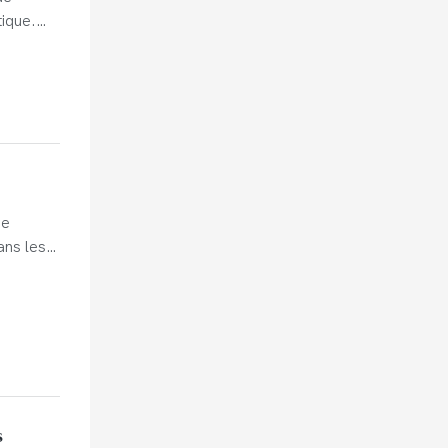
ique.
aurants
ue
ans les
s