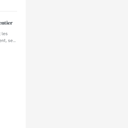
entier
 les
ent, se
.