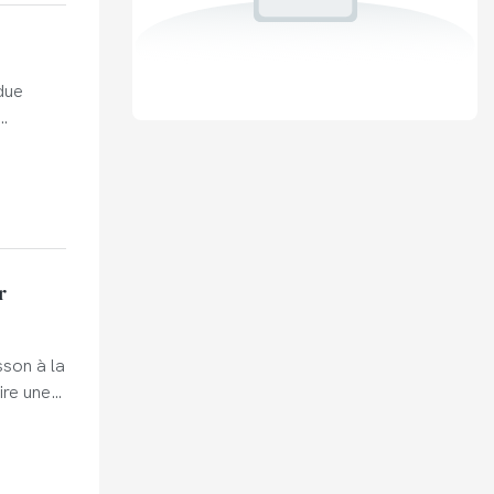
due
r
son à la
ire une