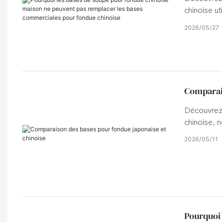
chinoise u
Comprenez
2026
05
27
répondre a
de fondue 
Comparais
Découvrez 
chinoise, 
restaurant
2026
05
11
Pourquoi 