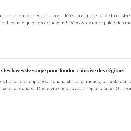
a fondue chinoise est-elle considérée comme le roi de la cuisine
 Tout est une question de saveur ! Découvrez notre guide des me
pour fondue chinoise et l’ambiance conviviale de ce festin bouill
 les bases de soupe pour fondue chinoise des régions
es bases de soupe pour fondue chinoise uniques, au-delà des 
picées et douces. Découvrez des saveurs régionales du Guizho
 Guangdong et d'autres régions pour enrichir la carte de votre
.