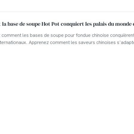
a base de soupe Hot Pot conquiert les palais du monde 
comment les bases de soupe pour fondue chinoise conquièrent
ternationaux. Apprenez comment les saveurs chinoises s'adapt
t et rencontrent le succès dans les restaurants du monde entier