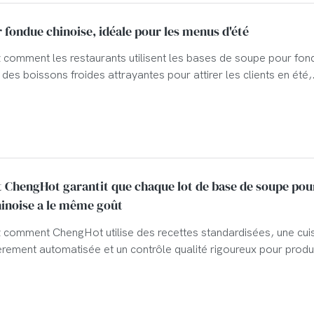
 fondue chinoise, idéale pour les menus d'été
comment les restaurants utilisent les bases de soupe pour fon
 des boissons froides attrayantes pour attirer les clients en été,
la valeur des commandes et améliorer leurs profits.
ChengHot garantit que chaque lot de base de soupe pou
inoise a le même goût
comment ChengHot utilise des recettes standardisées, une cuis
èrement automatisée et un contrôle qualité rigoureux pour produ
upe Hot Pot homogène destinée aux restaurants, grossistes et
urs du monde entier.