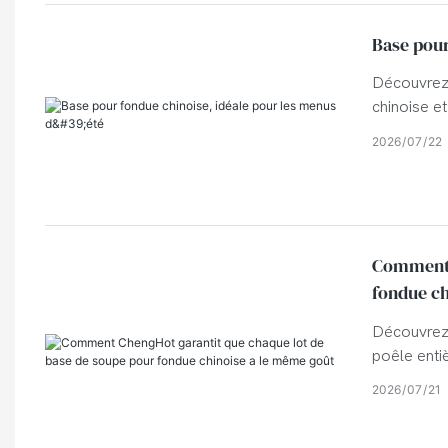
Base pour
Découvrez 
chinoise et
augmenter 
2026
07
22
Comment 
fondue ch
Découvrez 
poêle enti
base de so
2026
07
21
distribute