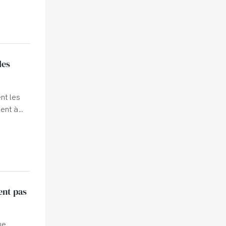
les
nt les
ent à
ent pas
ue