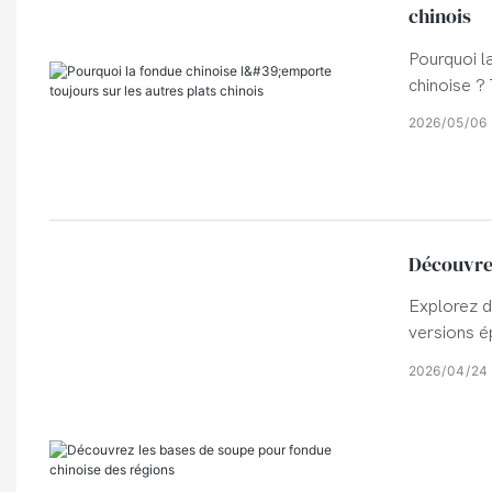
chinois
Pourquoi l
chinoise ?
bouillons 
2026
05
06
Découvrez
Explorez d
versions é
Yunnan, du
2026
04
24
restaurant