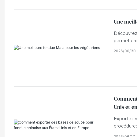
Une meill
Découvrez 
permettent
Idéal pour 
2026
06
30
plus nomb
Comment e
Unis et e
Exportez v
procédures
dédouaneme
2026
06
17