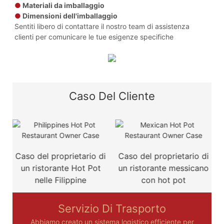
●
Materiali da imballaggio
●
Dimensioni dell'imballaggio
Sentiti libero di contattare il nostro team di assistenza
clienti per comunicare le tue esigenze specifiche
Caso Del Cliente
i
Caso del proprietario di
Caso del proprietario di
n
un ristorante Hot Pot
un ristorante messicano
d
nelle Filippine
con hot pot
Servizio Di Trasporto
Abbiamo creato un sistema logistico efficiente per