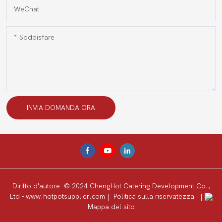
WeChat
Soddisfare
INVIA DOMANDA ORA
Diritto d'autore © 2024 ChengHot Catering Development Co.,
Ltd -
www.hotpotsupplier.com
|
Politica sulla riservatezza
|
Mappa del sito