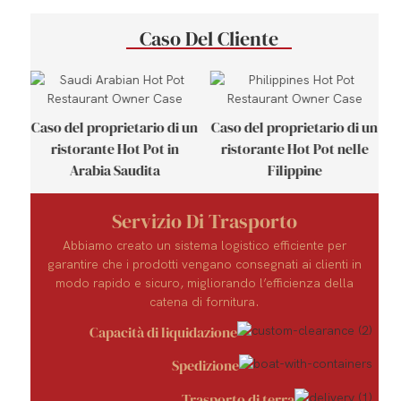
Caso Del Cliente
ia
Caso del proprietario di un
Caso del proprietario di un
C
ristorante Hot Pot in
ristorante Hot Pot nelle
Arabia Saudita
Filippine
Servizio Di Trasporto
Abbiamo creato un sistema logistico efficiente per
garantire che i prodotti vengano consegnati ai clienti in
modo rapido e sicuro, migliorando l’efficienza della
catena di fornitura.
Capacità di liquidazione
Spedizione
Trasporto di terra