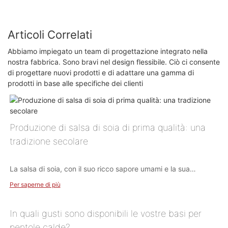
Articoli Correlati
Abbiamo impiegato un team di progettazione integrato nella
nostra fabbrica. Sono bravi nel design flessibile. Ciò ci consente
di progettare nuovi prodotti e di adattare una gamma di
prodotti in base alle specifiche dei clienti
Produzione di salsa di soia di prima qualità: una
tradizione secolare
La salsa di soia, con il suo ricco sapore umami e la sua
versatilità, è da secoli parte integrante della cucina asiatica.
Per saperne di più
Preparare la salsa di soia di prima qualità è un'arte che
richiede pazienza, precisione e gli ingredienti migliori. In
questa guida completa, approfondiremo il meticoloso
In quali gusti sono disponibili le vostre basi per
processo di preparazione di una salsa di soia di prima qualità,
pentole calde?