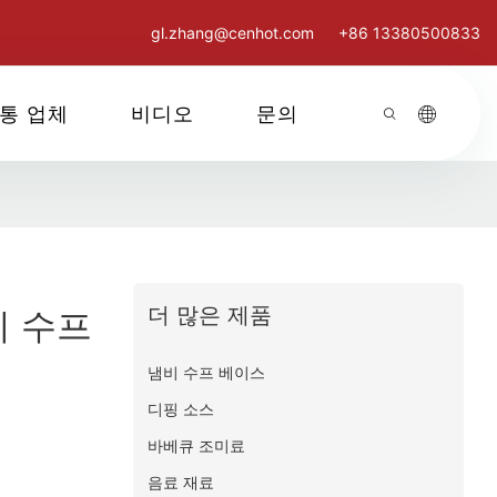
gl.zhang@cenhot.com
+86 13380500833
통 업체
비디오
문의
더 많은 제품
비 수프
냄비 수프 베이스
디핑 소스
바베큐 조미료
음료 재료