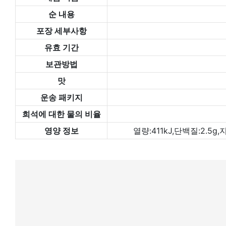
순 내용
포장 세부사항
유효 기간
보관방법
맛
운송 패키지
희석에 대한 물의 비율
영양 정보
열량:411kJ,단백질:2.5