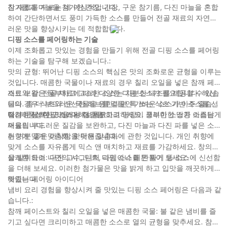
진 재료를 자르는 데 이상적입니다.
참기름과 마늘을 첨가한 간장: 간장, 구운 참기름, 다진 마늘을 혼합
하여 간단하면서도 풍미 가득한 소스를 만들어 전골 재료의 자연스
러운 맛을 향상시키는 데 적합합니다.
디핑 소스를 페어링하는 기술
이제 조화롭고 맛있는 경험을 만들기 위해 전골 디핑 소스를 페어링
하는 기술을 탐구해 보겠습니다.:
맛의 균형: 뛰어난 디핑 소스의 핵심은 맛의 조화로운 균형을 이루는
것입니다. 매콤한 국물이나 재료의 경우 칠리 오일을 넣은 참깨 페이
스트와 같은 풍부하고 고소한 소스는 차분한 대조를 제공할 수 있습
재료 보완: 전골 재료에 따라 다양한 디핑 소스가 필요합니다. 해산
니다. 좀 더 부드러운 국물을 원한다면 톡 쏘는 식초 기반 소스를 선
물의 경우 식초와 신선한 허브를 곁들인 가벼운 소스가 아주 좋습니
택하여 상쾌한 맛을 더해보세요.
다. 더 풍성한 고기에는 더 풍부하고 영양이 풍부한 소스가 아름답게
질감 문제: 디핑 소스의 질감을 고려하세요. 크리미한 땅콩 소스는
어울립니다.
재료의 부드러운 질감을 보완하고, 다진 마늘과 다진 파를 넣은 소스
는 기분 좋은 아삭함을 더해줍니다.
취향에 맞게 맞춤화: 핫팟은 맞춤화에 관한 것입니다. 개인 취향에
맞게 소스를 자유롭게 믹스 앤 매치하고 재료를 가감하세요. 창의력
을 발휘하여 나만의 시그니처 디핑 소스를 만들어 보세요.
상쾌한 요소: 다진 고수, 민트, 라임이나 레몬 짜기 등 소스에 신선함
을 더해 보세요. 이러한 첨가물은 맛을 밝게 하고 입맛을 깨끗하게
해줍니다.
맛있는 페어링 아이디어
냄비 요리 경험을 향상시켜 줄 맛있는 디핑 소스 페어링은 다음과 같
습니다.:
참깨 페이스트와 칠리 오일을 넣은 매콤한 국물: 불 같은 냄비를 즐
기고 싶다면 크리미하고 매콤한 소스로 열의 균형을 맞추세요. 참깨