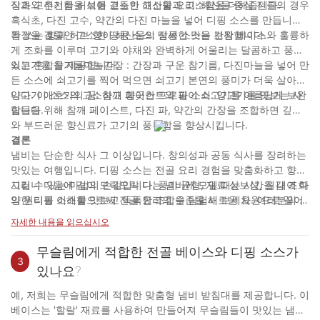
장과 고추기름을 섞어 고소한 고소함과 고소함을 더해줍니다.
식초와 신선한 허브를 곁들인 해산물 요리: 해산물 중심 전골의 경우
흑식초, 다진 고수, 약간의 다진 마늘을 넣어 디핑 소스를 만듭니다.
톡 쏘는 향과 허브 향이 해산물의 섬세한 맛을 보완합니다.
간장을 곁들인 고소한 땅콩 소스: 땅콩 소스는 간장 베이스와 훌륭하
게 조화를 이루며 고기와 야채와 완벽하게 어울리는 달콤하고 풍미
있는 혼합을 제공합니다.
쇠고기용 참기름마늘간장 : 간장과 구운 참기름, 다진마늘을 넣어 만
든 소스에 쇠고기를 찍어 먹으면 쇠고기 본연의 풍미가 더욱 살아납
니다. 이 소스의 고소하고 향긋한 프로필이 쇠고기를 아름답게 보완
양고기 애호가의 꿈: 참깨 페이스트와 파 소스: 양고기를 맛보는 사
합니다.
람들을 위해 참깨 페이스트, 다진 파, 약간의 간장을 조합하면 깊이
와 부드러운 향신료가 고기의 풍부함을 향상시킵니다.
결론
냄비는 단순한 식사 그 이상입니다. 창의성과 공동 식사를 장려하는
맛있는 여행입니다. 디핑 소스는 전골 요리 경험을 맞춤화하고 향상
시킬 수 있는 마법의 손길입니다. 풍미 균형, 재료 상보성, 질감 조화
그러니 다음에 김이 모락모락 나는 냄비에 모일 때는 시간을 내어 다
의 원리를 이해함으로써 전골 요리의 수준을 새로운 차원으로 끌어
양한 디핑 소스를 맛보고 독특한 조합을 탐험해 보세요. 여러분의 입
올리는 디핑 소스 조합을 만들 수 있습니다.
맛이 맛있는 여행을 떠나게 하시고, 모든 딥이 즐거운 놀라움이 되기
자세한 내용을 읽으십시오
를 바랍니다. 맛있는 디핑 기술이 전골 요리의 세계에 대한 발견과
탐구를 기다립니다.
무슬림에게 적합한 전골 베이스와 디핑 소스가
3
있나요?
예, 저희는 무슬림에게 적합한 맞춤형 냄비 받침대를 제공합니다. 이
베이스는 '할랄' 재료를 사용하여 만들어져 무슬림들이 맛있는 냄비