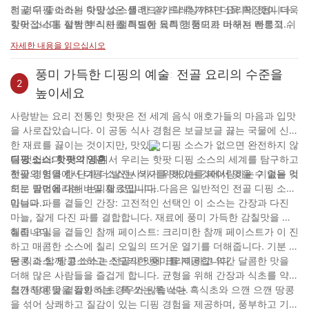
의 경우 좋아하는 핫팟 소스를 한 숟가락 추가하면 요리의 맛이 더욱
전골 디핑 소스의 다양성은 샐러드와 드레싱까지 더욱 확장됩니다.
깊어집니다. 평범한 식사를 특별한 요리 경험으로 바꾸는 빠르고 쉬
핫팟 소스를 살짝 뿌리면 샐러드에 독특한 풍미가 더해져 전통적인
운 방법입니다.
드레싱에는 부족할 수 있는 깊이 있는 맛을 더할 수 있습니다. 좋아
자세한 내용을 읽으십시오
하는 디핑 소스에 식초, 꿀, 감귤 주스 등의 재료를 섞어 입맛을 자극
하는 독특한 샐러드 드레싱을 만들어 보세요.
풍미 가득한 디핑의 예술: 전골 요리의 수준을
2
높이세요
사랑받는 요리 전통인 핫팟은 전 세계 음식 애호가들의 마음과 입맛
을 사로잡았습니다. 이 공동 식사 경험은 보글보글 끓는 국물에 신선
한 재료를 끓이는 것이지만, 맛있는 디핑 소스가 없으면 완전하지 않
을 것입니다. 이 기사에서 우리는 핫팟 디핑 소스의 세계를 탐구하고
디핑 소스: 핫팟의 영혼
핫팟 경험을 한 단계 더 발전시키기 위해 이를 페어링하는 기술을 익
전골의 영역에서 디핑 소스는 식사를 맛있는 것에서 잊을 수 없는 것
히는 방법에 대해 논의할 것입니다.
으로 끌어올리는 비밀 재료입니다. 다음은 일반적인 전골 디핑 소스
입니다.:
마늘과 파를 곁들인 간장: 고전적인 선택인 이 소스는 간장과 다진
마늘, 잘게 다진 파를 결합합니다. 재료에 풍미 가득한 감칠맛을 더
해줍니다.
칠리 오일을 곁들인 참깨 페이스트: 크리미한 참깨 페이스트가 이 진
하고 매콤한 소스에 칠리 오일의 뜨거운 열기를 더해줍니다. 기분 좋
은 킥과 함께 고소하고 스모키한 풍미를 제공합니다.
땅콩 소스: 땅콩 소스는 전골의 맛에 크리미하고 약간 달콤한 맛을
더해 많은 사람들을 즐겁게 합니다. 균형을 위해 간장과 식초를 약간
첨가하여 맛을 강화하는 경우가 많습니다.
으깬 땅콩을 곁들인 식초: 톡 쏘는 톡 쏘는 흑식초와 으깬 으깬 땅콩
을 섞어 상쾌하고 질감이 있는 디핑 경험을 제공하며, 풍부하고 기름