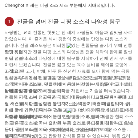
Chenghot 이제는 디핑 소스 제조 부분에서 지배적입니다.
전골을 넘어 전골 디핑 소스의 다양성 탐구
1
사랑받는 요리 전통인 핫팟은 전 세계 사람들의 마음과 입맛을 사로
잡았습니다. 이 즐거운 식사 경험의 중심에는 맛있는 디핑 소스가 있
습니다. 전골 레스토랑은 이러한 맛있는 혼합물을 즐기기 위해 전통
적인 곳이지만 전골 디핑 소스의 다양성은 전골 식탁의 한계를 훨씬
핫팟 체험
뛰어 넘습니다.
전골 디핑 소스의 다양성에 대한 탐구를 시작하기 전에 먼저 무대를
마련해 보겠습니다. 전골은 끓고 있는 육수 냄비를 테이블 중앙에 놓
고 얇게 썬 고기, 야채, 만두 등 신선한 재료를 모아 함께 먹는 공동
가정 요리
식사입니다. 전골의 경험을 향상시키는 것은 전골과 함께 제공되는
전골 식당 밖에서 전골 디핑 소스를 즐길 수 있는 가장 일반적인 장
다양한 디핑 소스로, 맛을 향상시키고 식사하는 사람들이 요리 모험
소 중 하나는 집에서 편안하게 이용하는 것입니다. 많은 전골 애호가
을 맞춤화할 수 있도록 해줍니다.
들은 자신의 주방에서 전골 요리를 재현하는 기술을 터득했습니다.
바베큐 및 그릴링
아늑한 가족 저녁 식사든 친구 모임이든, 홈메이드 핫팟은 다양한 디
전골 디핑 소스는 전골에만 국한되지 않습니다. 그들은 바비큐와 그
핑 소스 레시피를 실험해 볼 수 있는 완벽한 기회를 제공합니다. 취
릴 세션을 위한 환상적인 동반자가 됩니다. 이 소스의 감칠맛이 풍부
향에 맞게 간장, 참깨 페이스트, 다진 마늘, 다진 쪽파, 약간의 고추
하고 풍미 가득한 특성은 구운 고기 및 야채와 아름답게 조화를 이룹
기름을 섞어 나만의 소스 블렌드를 만들 수 있습니다.
니다. 다음 바베큐 파티에서는 간장 베이스의 딥과 매콤한 칠리 소스
국수와 볶음밥
와 같은 클래식 요리가 포함된 디핑 소스 스테이션을 설치하고 손님
전골 디핑 소스는 국수 요리와 볶음 요리로 용도를 변경할 수도 있습
들이 구운 요리를 더욱 맛있게 즐기는 모습을 지켜보세요.
니다. 풍미 가득한 소스, 특히 참깨와 간장을 베이스로 한 소스를 냉
면 위에 뿌려서 맛있고 짭짤한 간식을 즐길 수 있습니다. 볶음 요리
샐러드와 드레싱