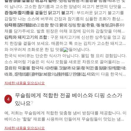
름진 돼지고기와 쌈장의 진한 맛이 아름답게 조화를 이룹니다.
길음장을 곁들인 쇠고기 갈비
: 양념갈비는 기름장과 함께 먹으면 빛
이 납니다. 고소한 참기름과 고소한 양념이 쇠고기 본연의 단맛을 한
층 높여줍니다.
간장과 참기름을 곁들인 닭고기 불고기
: 부드러운 닭고기 불고기를
감칠맛 나는 소스에 버무려 간장과 참기름의 심플한 조화가 환상적
입니다. 참기름의 고소한 맛이 닭고기의 맛을 한층 더 높여줍니다.
야채된장디핑소스
: 된장 한 그릇에 싱싱한 상추잎, 들깨잎, 각종 야
채를 담가주세요. 발효 된장은 야채 포장에 깊이와 감칠맛을 더해줍
니다.
김치와 돼지고기의 조합
: 구운 돼지고기에 신선한 상추잎을 얹고 김
치 한장을 곁들여 보세요. 매콤하고 톡 쏘는 김치가 고소한 돼지고기
와 어우러져 조화로운 한 입 맛을 만들어냅니다.
한국식 바비큐는 단순한 식사가 아닙니다. 몰입 형 요리 경험입니다.
소스 페어링 기술은 이 식사 모험을 새로운 차원으로 끌어올리는 데
중요한 역할을 합니다. 고전을 맛보거나 독창적인 조합을 탐색할 때
그러니 다음에 한국식 바비큐 그릴에 모일 때 시간을 내어 다양한 소
대조, 균형 및 단백질 보완의 원리를 기억하십시오.
스와 조미료를 즐겨보세요. 실험하고, 만들고, 미각이 다음 한국식
바비큐 잔치를 갈망하게 만드는 맛있는 여행을 떠나게 하세요.
자세한 내용을 읽으십시오
무슬림에게 적합한 전골 베이스와 디핑 소스가
4
있나요?
예, 저희는 무슬림에게 적합한 맞춤형 냄비 받침대를 제공합니다. 이
베이스는 '할랄' 재료를 사용하여 만들어져 무슬림들이 맛있는 냄비
요리를 즐길 수 있도록 보장합니다.
자세한 내용을 읽으십시오