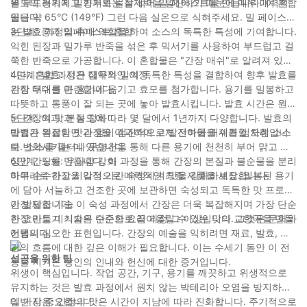
은 부드러워지고 향기로운 잠재력을 발산하기 때문에 매우 매력적
별도의 용기에 밀가루와 물을 섞어 밀 페이스트를 만듭니다. 이 혼합
입니다.
물을 약 65°C (149°F) 그런 다음 실온으로 식혀주세요. 밀 페이스트
는 발효 과정의 촉매 역할을 하여 소스의 독특한 특성에 기여합니다.
3단계: 콩과 밀페이스트 혼합
익힌 된장과 밀가루 반죽을 섞은 후 믹서기를 사용하여 부드럽고 걸
쭉한 반죽으로 가공합니다. 이 혼합물은 "간장 매쉬"로 알려져 있습
니다. 혼합 과정은 대두와 밀의 독특한 특성을 결합하여 향후 발효를
4단계: 발효: 시간 집약적인 여정
위한 무대를 마련합니다.
간장 매쉬를 큰 용기에 옮기고 효모를 첨가합니다. 용기를 밀봉하고
따뜻하고 통풍이 잘 되는 곳에 놓아 발효시킵니다. 발효 시간은 원하
는 간장의 맛과 농도에 따라 몇 달에서 1년까지 다양합니다. 발효의
5단계: 여과: 본질 정화
마법은 복잡한 맛과 향이 점진적으로 발전하여 매쉬를 심오한 소스
발효가 완료되면 간장을 여과하여 고체 잔여물을 제거할 차례입니
로 변화시키는 데 있습니다.
다. 소스를 필터나 무명천을 통해 다른 용기에 천천히 부어 맑고 액
상인 간장을 만듭니다. 이 과정을 통해 간장의 본질과 불순물을 분리
6단계: 노화: 우아함 강화
하여 순수하고 시각적으로 매력적인 최종 제품을 보장합니다.
마무리로 간장을 일정 기간 숙성시켜 맛을 강화하세요. 밀봉된 용기
에 담아 서늘하고 건조한 곳에 보관하면 숙성되고 독특한 맛 프로필
이 발달합니다. 이 숙성 과정에서 간장은 더욱 복잡해지며 가장 단순
간장 제조 기술
한 요리도 미식가의 수준으로 끌어올릴 수 있는 맛의 교향곡을 만들
간장 만들기 기술은 단순한 요리 과정 그 이상입니다. 그것은 문화와
어냅니다.
전통의 심오한 표현입니다. 간장의 예술을 익히려면 재료, 발효, 시
간의 흐름에 대한 깊은 이해가 필요합니다. 이는 수세기 동안 이 전
성공을 위한 팁
통을 지켜온 장인의 인내와 헌신에 대한 증거입니다.
위생이 핵심입니다. 작업 공간, 기구, 용기를 깨끗하고 위생적으로
유지하는 것은 발효 과정에서 원치 않는 박테리아 오염을 방지하는
데 가장 중요합니다.
일반 시음: 간장의 맛은 시간이 지남에 따라 진화합니다. 주기적으로