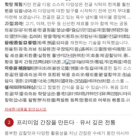
적인 곳이지만 전골 디핑 소스의 다양성은 전골 식탁의 한계를 훨씬
핫팟 체험
뛰어 넘습니다.
전골 디핑 소스의 다양성에 대한 탐구를 시작하기 전에 먼저 무대를
마련해 보겠습니다. 전골은 끓고 있는 육수 냄비를 테이블 중앙에 놓
고 얇게 썬 고기, 야채, 만두 등 신선한 재료를 모아 함께 먹는 공동
가정 요리
식사입니다. 전골의 경험을 향상시키는 것은 전골과 함께 제공되는
전골 식당 밖에서 전골 디핑 소스를 즐길 수 있는 가장 일반적인 장
다양한 디핑 소스로, 맛을 향상시키고 식사하는 사람들이 요리 모험
소 중 하나는 집에서 편안하게 이용하는 것입니다. 많은 전골 애호가
을 맞춤화할 수 있도록 해줍니다.
들은 자신의 주방에서 전골 요리를 재현하는 기술을 터득했습니다.
바베큐 및 그릴링
아늑한 가족 저녁 식사든 친구 모임이든, 홈메이드 핫팟은 다양한 디
전골 디핑 소스는 전골에만 국한되지 않습니다. 그들은 바비큐와 그
핑 소스 레시피를 실험해 볼 수 있는 완벽한 기회를 제공합니다. 취
릴 세션을 위한 환상적인 동반자가 됩니다. 이 소스의 감칠맛이 풍부
향에 맞게 간장, 참깨 페이스트, 다진 마늘, 다진 쪽파, 약간의 고추
하고 풍미 가득한 특성은 구운 고기 및 야채와 아름답게 조화를 이룹
기름을 섞어 나만의 소스 블렌드를 만들 수 있습니다.
니다. 다음 바베큐 파티에서는 간장 베이스의 딥과 매콤한 칠리 소스
국수와 볶음밥
와 같은 클래식 요리가 포함된 디핑 소스 스테이션을 설치하고 손님
전골 디핑 소스는 국수 요리와 볶음 요리로 용도를 변경할 수도 있습
들이 구운 요리를 더욱 맛있게 즐기는 모습을 지켜보세요.
니다. 풍미 가득한 소스, 특히 참깨와 간장을 베이스로 한 소스를 냉
면 위에 뿌려서 맛있고 짭짤한 간식을 즐길 수 있습니다. 볶음 요리
샐러드와 드레싱
의 경우 좋아하는 핫팟 소스를 한 숟가락 추가하면 요리의 맛이 더욱
전골 디핑 소스의 다양성은 샐러드와 드레싱까지 더욱 확장됩니다.
깊어집니다. 평범한 식사를 특별한 요리 경험으로 바꾸는 빠르고 쉬
핫팟 소스를 살짝 뿌리면 샐러드에 독특한 풍미가 더해져 전통적인
운 방법입니다.
드레싱에는 부족할 수 있는 깊이 있는 맛을 더할 수 있습니다. 좋아
자세한 내용을 읽으십시오
하는 디핑 소스에 식초, 꿀, 감귤 주스 등의 재료를 섞어 입맛을 자극
하는 독특한 샐러드 드레싱을 만들어 보세요.
프리미엄 간장을 만든다 - 유서 깊은 전통
2
풍부한 감칠맛과 다양한 활용성을 지닌 간장은 수세기 동안 아시아