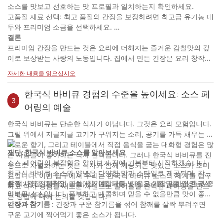
소스를 맛보고 선호하는 맛 프로필과 일치하는지 확인하세요.
고품질 재료 선택: 최고 품질의 간장을 보장하려면 최고급 유기농 대
두와 프리미엄 소금을 선택하세요.
결론
프리미엄 간장을 만드는 것은 요리에 더해지는 즐거운 감칠맛의 깊
이로 보상받는 사랑의 노동입니다. 집에서 만든 간장은 요리 창작력
을 향상시킬 뿐만 아니라 간장 생산의 고대 전통과도 연결됩니다. 다
자세한 내용을 읽으십시오
음 단계와 팁을 따르면 자신만의 고품질 간장을 만드는 여정을 시작
하여 요리 수준을 새로운 차원으로 끌어올릴 수 있습니다. 딥, 매리
한국식 바비큐 경험의 수준을 높이세요: 소스 페
네이드 또는 조미료로 사용되는 홈메이드 간장은 의심할 여지 없이
3
어링의 예술
좋아하는 요리의 맛을 높이고 요리 레퍼토리에 정통성과 전통을 더
해줍니다. 직접 만든 간장의 독특한 맛을 음미하면서 수천 년에 걸쳐
한국식 바비큐는 단순한 식사가 아닙니다. 그것은 요리 모험입니다.
이 놀라운 조미료를 형성해 온 풍부한 역사와 문화도 음미하게 될 것
그릴 위에서 지글지글 고기가 구워지는 소리, 공기를 가득 채우는 감
입니다.
미로운 향기, 그리고 테이블에서 직접 음식을 굽는 대화형 경험은 많
재단: 한국식 바비큐 소스를 알아보세요
은 사람들이 좋아하는 식사 선택입니다. 그러나 한국식 바비큐를 진
소스 페어링의 복잡함을 알아보기 전에 기본부터 시작하겠습니다.
정으로 차별화하는 것은 식사와 함께 제공되는 맛있는 소스와 조미
한국식 바비큐 소스와 양념은 다양한 맛과 스타일로 제공되며, 각각
료입니다. 이번 탐구에서 우리는 한국식 바비큐 소스의 세계를 탐구
은 식사의 전체적인 조화에 기여합니다. 다음은 가장 일반적인 것 중
쌈장
: 된장, 고추장, 마늘, 참기름, 파를 넣어 고소한 맛을 낸 한국식
하고 식사 경험을 새로운 차원으로 끌어올릴 완벽한 페어링을 만드
일부입니다.:
바비큐 소스입니다. 풍부하고 매콤하며 믿을 수 없을만큼 맛이 좋습
는 방법에 대해 논의할 것입니다.
니다.
간장과 참기름
: 간장과 구운 참기름을 섞어 참깨를 살짝 뿌려주면
구운 고기에 찍어먹기 좋은 소스가 됩니다.