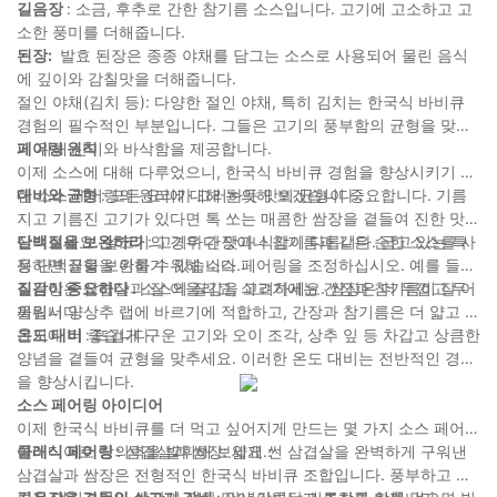
길음장
: 소금, 후추로 간한 참기름 소스입니다. 고기에 고소하고 고
소한 풍미를 더해줍니다.
된장:
발효 된장은 종종 야채를 담그는 소스로 사용되어 물린 음식
에 깊이와 감칠맛을 더해줍니다.
절인 야채(김치 등): 다양한 절인 야채, 특히 김치는 한국식 바비큐
경험의 필수적인 부분입니다. 그들은 고기의 풍부함의 균형을 맞추
기 위해 산미와 바삭함을 제공합니다.
페어링 원칙
이제 소스에 대해 다루었으니, 한국식 바비큐 경험을 향상시키기 위
한 소스 페어링의 원리에 대해 논의해 보겠습니다.:
대비와 균형
: 모든 요리가 그러하듯 맛의 균형이 중요합니다. 기름
지고 기름진 고기가 있다면 톡 쏘는 매콤한 쌈장을 곁들여 진한 맛을
살려보세요. 살코기의 경우 간장이나 참기름과 같은 순한 소스를 사
단백질을 보완하라
: 고기마다 맛과 식감이 다릅니다. 굽고 있는 특
용하면 균형을 이룰 수 있습니다.
정 단백질을 보완하기 위해 소스 페어링을 조정하십시오. 예를 들어,
길음장은 삼겹살과 잘 어울리고, 쇠고기에는 간장과 참기름이 잘 어
질감이 중요하다
: 소스의 질감을 고려하세요. 쌈장은 더 두껍고 두
울립니다.
꺼워서 양상추 랩에 바르기에 적합하고, 간장과 참기름은 더 얇고 담
그기에 더 좋습니다.
온도 대비
: 뜨겁게 구운 고기와 오이 조각, 상추 잎 등 차갑고 상큼한
양념을 곁들여 균형을 맞추세요. 이러한 온도 대비는 전반적인 경험
을 향상시킵니다.
소스 페어링 아이디어
이제 한국식 바비큐를 더 먹고 싶어지게 만드는 몇 가지 소스 페어링
아이디어로 창의력을 발휘해 보세요.:
클래식 페어링
: 삼겹살과 쌈장: 얇게 썬 삼겹살을 완벽하게 구워낸
삼겹살과 쌈장은 전형적인 한국식 바비큐 조합입니다. 풍부하고 기