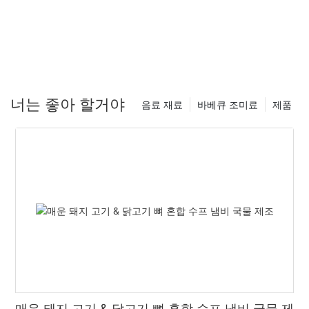
너는 좋아 할거야
음료 재료
바베큐 조미료
제품
매운 돼지 고기 & 닭고기 뼈 혼합 수프 냄비 국물 제