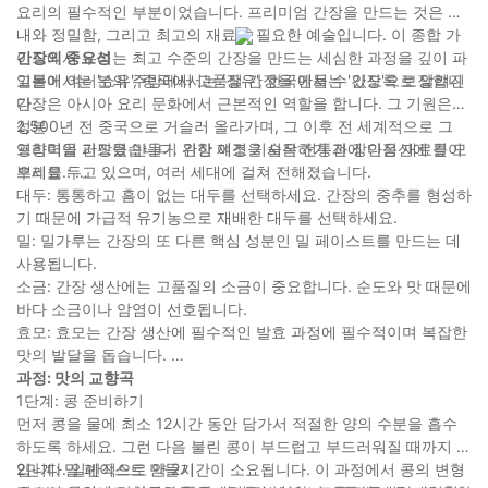
요리의 필수적인 부분이었습니다. 프리미엄 간장을 만드는 것은 인
내와 정밀함, 그리고 최고의 재료가 필요한 예술입니다. 이 종합 가
이드에서 우리는 최고 수준의 간장을 만드는 세심한 과정을 깊이 파
간장의 중요성
고들어 여러분의 주방에서 고품질 간장을 만들 수 있도록 보장합니
일본에서는 '쇼유', 중국에서는 '장유', 한국에서는 '간장'으로 알려진
다.
간장은 아시아 요리 문화에서 근본적인 역할을 합니다. 그 기원은
2,500년 전 중국으로 거슬러 올라가며, 그 이후 전 세계적으로 그
성분
영향력을 퍼뜨렸습니다. 간장 제조 기술은 전통과 장인정신에 깊이
프리미엄 간장을 만들기 위한 여정을 시작하기 전에 다음 재료를 모
뿌리를 두고 있으며, 여러 세대에 걸쳐 전해졌습니다.
으세요.:
대두: 통통하고 흠이 없는 대두를 선택하세요. 간장의 중추를 형성하
기 때문에 가급적 유기농으로 재배한 대두를 선택하세요.
밀: 밀가루는 간장의 또 다른 핵심 성분인 밀 페이스트를 만드는 데
사용됩니다.
소금: 간장 생산에는 고품질의 소금이 중요합니다. 순도와 맛 때문에
바다 소금이나 암염이 선호됩니다.
효모: 효모는 간장 생산에 필수적인 발효 과정에 필수적이며 복잡한
맛의 발달을 돕습니다.
과정: 맛의 교향곡
1단계: 콩 준비하기
먼저 콩을 물에 최소 12시간 동안 담가서 적절한 양의 수분을 흡수
하도록 하세요. 그런 다음 불린 콩이 부드럽고 부드러워질 때까지 끓
입니다. 일반적으로 약 2시간이 소요됩니다. 이 과정에서 콩의 변형
2단계: 밀 페이스트 만들기