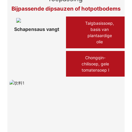
Bijpassende dipsauzen of hotpotbodems
Talgbasissoep,
Schapensaus vangt
basis van
plantaardige
olie
Chongqin-
chilisoep, gele
tomatensoep Ⅰ