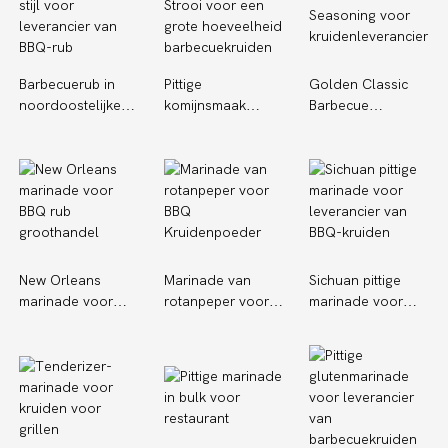
Barbecuerub in
Pittige
Golden Classic
noordoostelijke
komijnsmaak
Barbecue
stijl voor
Strooi voor een
Seasoning voor
leverancier van
grote hoeveelheid
kruidenleverancier
BBQ-rub
barbecuekruiden
New Orleans
Marinade van
Sichuan pittige
marinade voor
rotanpeper voor
marinade voor
BBQ rub
BBQ
leverancier van
groothandel
Kruidenpoeder
BBQ-kruiden