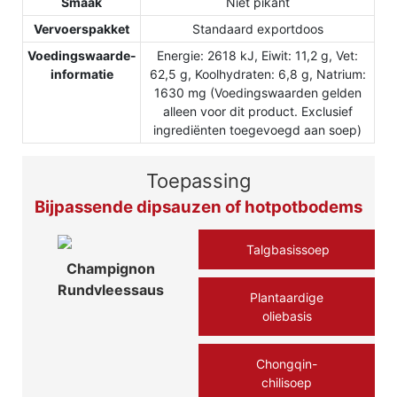
Smaak
Niet pikant
Vervoerspakket
Standaard exportdoos
Voedingswaarde-
Energie: 2618 kJ, Eiwit: 11,2 g, Vet:
informatie
62,5 g, Koolhydraten: 6,8 g, Natrium:
1630 mg (Voedingswaarden gelden
alleen voor dit product. Exclusief
ingrediënten toegevoegd aan soep)
Toepassing
Bijpassende dipsauzen of hotpotbodems
Talgbasissoep
Champignon
Rundvleessaus
Plantaardige
oliebasis
Chongqin-
chilisoep