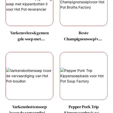
Varkensvlees&gemen
Beste
gde soep met
ChampignonsoepⅠvoo
kippenbotten Ⅱ voor
r Hot Pot Broths
Hot Pot-leverancier
Factory
Varkensbottensoep
Pepper Pork Trip
Ⅰvoor de vervaardiging
Kippensoepbasis voor