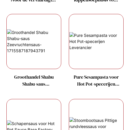
van Hot Pot-bouillon
Hot Pot Soup Factory
Groothandel Shabu
Pure Sesampasta voor
Shabu-saus
Hot Pot-specerijen
Zeevruchtensaus-
Leverancier
1715587187943791