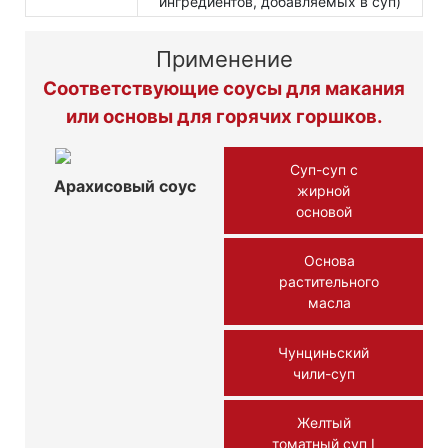
ингредиентов, добавляемых в суп)
Применение
Соответствующие соусы для макания
или основы для горячих горшков.
Суп-суп с
Арахисовый соус
жирной
основой
Основа
растительного
масла
Чунциньский
чили-суп
Желтый
томатный суп Ⅰ