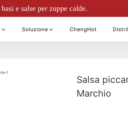
basi e salse per zuppe calde.
i
Soluzione
ChengHot
Distr
Salsa picca
Marchio