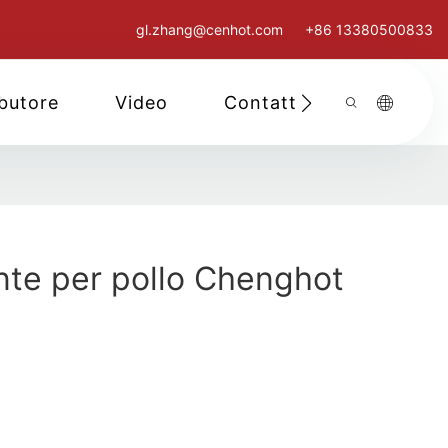
gl.zhang@cenhot.com
+86 13380500833
ibutore
Video
Contattaci
nte per pollo Chenghot