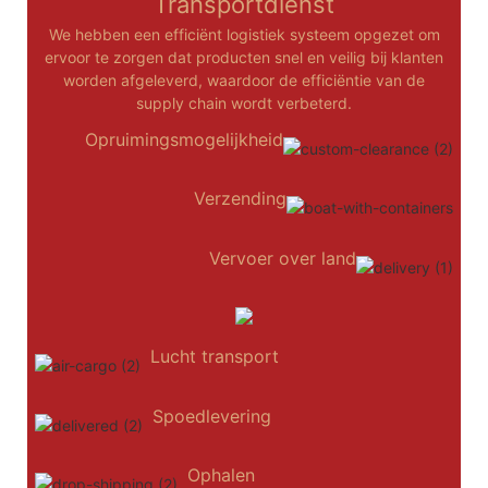
Transportdienst
We hebben een efficiënt logistiek systeem opgezet om
ervoor te zorgen dat producten snel en veilig bij klanten
worden afgeleverd, waardoor de efficiëntie van de
supply chain wordt verbeterd.
Opruimingsmogelijkheid
Verzending
Vervoer over land
Lucht transport
Spoedlevering
Ophalen