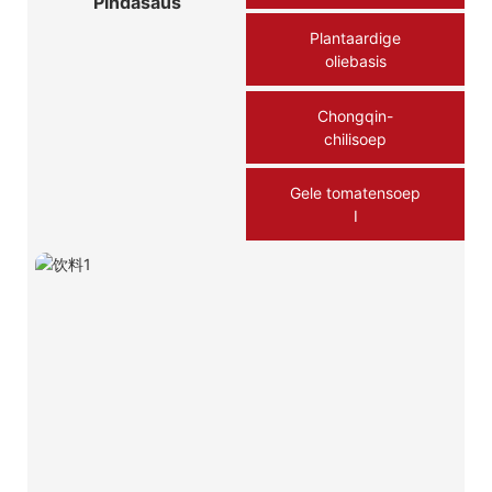
Pindasaus
Plantaardige
oliebasis
Chongqin-
chilisoep
Gele tomatensoep
Ⅰ