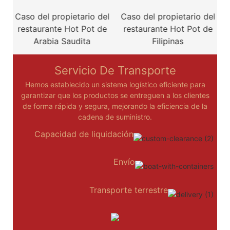
Caso del propietario del
Caso del propietario del
restaurante Hot Pot de
restaurante Hot Pot de
r
Arabia Saudita
Filipinas
Servicio De Transporte
Hemos establecido un sistema logístico eficiente para
garantizar que los productos se entreguen a los clientes
de forma rápida y segura, mejorando la eficiencia de la
cadena de suministro.
Capacidad de liquidación
Envío
Transporte terrestre