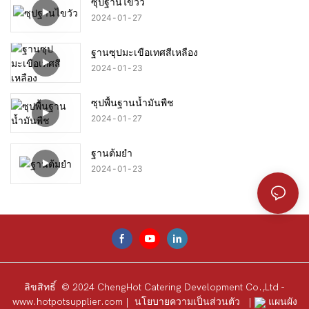
ซุปฐานไขวัว
2024
01
27
ฐานซุปมะเขือเทศสีเหลือง
2024
01
23
ซุปพื้นฐานน้ำมันพืช
2024
01
27
ฐานต้มยำ
2024
01
23
ลิขสิทธิ์ © 2024 ChengHot Catering Development Co.,Ltd -
www.hotpotsupplier.com
|
นโยบายความเป็นส่วนตัว
|
แผนผัง