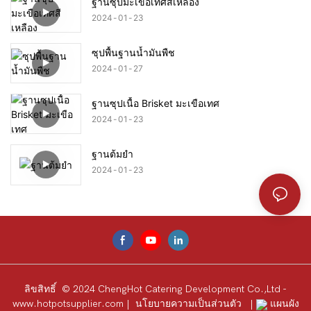
ฐานซุปมะเขือเทศสีเหลือง
2024
01
23
ซุปพื้นฐานน้ำมันพืช
2024
01
27
ฐานซุปเนื้อ Brisket มะเขือเทศ
2024
01
23
ฐานต้มยำ
2024
01
23
ลิขสิทธิ์ © 2024 ChengHot Catering Development Co.,Ltd -
www.hotpotsupplier.com
|
นโยบายความเป็นส่วนตัว
|
แผนผัง