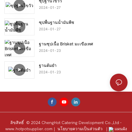
ซุปฐานไขวัว
2024
01
27
ซุปพื้นฐานน้ำมันพืช
2024
01
27
ฐานซุปเนื้อ Brisket มะเขือเทศ
2024
01
23
ฐานต้มยำ
2024
01
23
ลิขสิทธิ์ © 2024 ChengHot Catering Development Co.,Ltd -
www.hotpotsupplier.com
|
นโยบายความเป็นส่วนตัว
|
แผนผัง