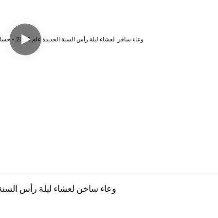
وعاء ساخن لعشاء ليلة رأس السنة الجديدة عام 2023 - حساء لحم ال