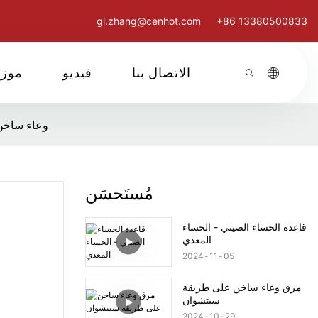
gl.zhang@cenhot.com
+86 13380500833
الاتصال بنا
فيديو
موز
وعاء ساخن لعشاء ليل
مُستَحسَن
قاعدة الحساء الصيني - الحساء
المغذي
2024
11
05
مرق وعاء ساخن على طريقة
سيتشوان
2024
10
29