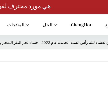
ChengHot هي مورد محترف لقواعد الحساء والصلصات الساخنة.
ع
ChengHot
الحل
المنتجات
ة رأس السنة الجديدة عام 2023 - حساء لحم البقر الشحم والحساء الذهبي