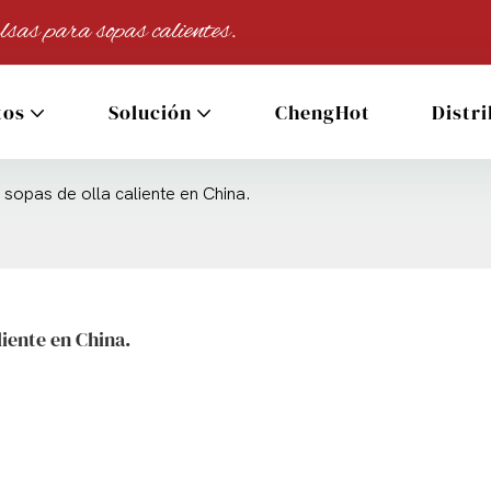
lsas para sopas calientes.
tos
Solución
ChengHot
Distr
sopas de olla caliente en China.
liente en China.