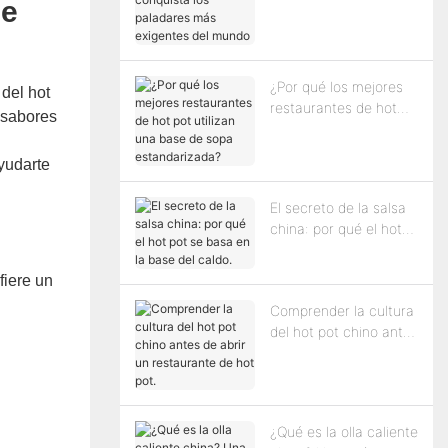
de
conquista los
paladares más
exigentes del mundo
¿Por qué los mejores
 del hot
restaurantes de hot
 sabores
pot utilizan una base
de sopa
ayudarte
estandarizada?
El secreto de la salsa
china: por qué el hot
pot se basa en la base
del caldo.
fiere un
Comprender la cultura
del hot pot chino antes
de abrir un restaurante
de hot pot.
¿Qué es la olla caliente