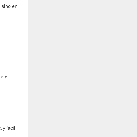
, sino en
te y
 y fácil