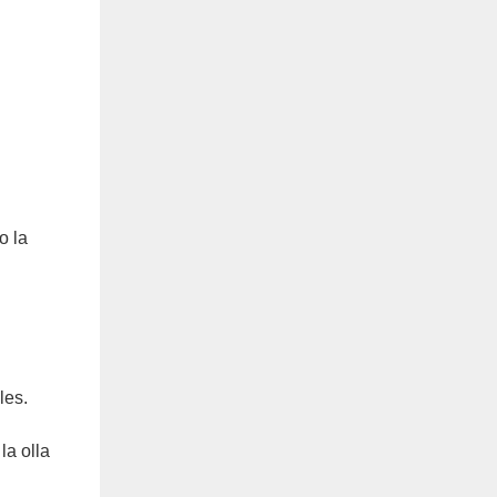
o la
les.
la olla