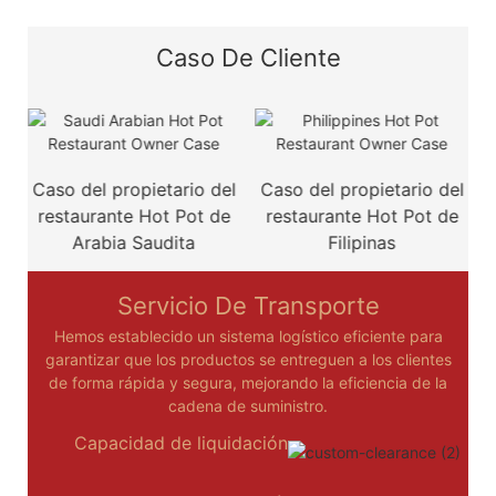
Caso De Cliente
Caso del propietario del
Caso del propietario del
restaurante Hot Pot de
restaurante Hot Pot de
r
Arabia Saudita
Filipinas
Servicio De Transporte
Hemos establecido un sistema logístico eficiente para
garantizar que los productos se entreguen a los clientes
de forma rápida y segura, mejorando la eficiencia de la
cadena de suministro.
Capacidad de liquidación