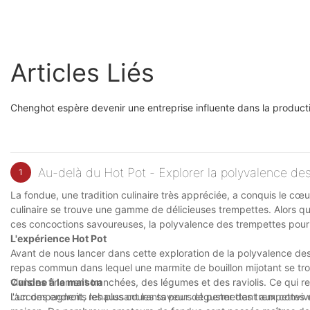
Articles Liés
Chenghot espère devenir une entreprise influente dans la product
Au-delà du Hot Pot - Explorer la polyvalence de
1
La fondue, une tradition culinaire très appréciée, a conquis le cœ
culinaire se trouve une gamme de délicieuses trempettes. Alors que 
ces concoctions savoureuses, la polyvalence des trempettes pour 
L'expérience Hot Pot
Avant de nous lancer dans cette exploration de la polyvalence de
repas commun dans lequel une marmite de bouillon mijotant se tro
viandes finement tranchées, des légumes et des raviolis. Ce qui re
Cuisine à la maison
l'accompagnent, rehaussant les saveurs et permettant aux convives
L’un des endroits les plus courants pour déguster des trempettes 