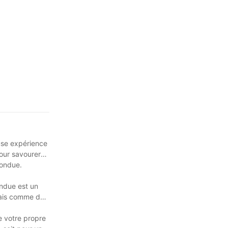
euse expérience
pour savourer
fondue.
ondue est un
frais comme des
e votre propre