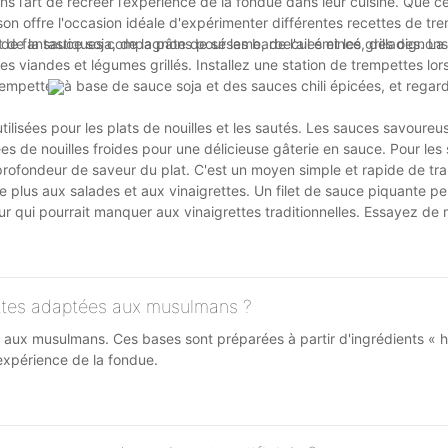
’art de recréer l’expérience de la fondue dans leur cuisine. Que ce
ison offre l'occasion idéale d'expérimenter différentes recettes de tr
e la sauce soja, de la pâte de sésame, de l'ail émincé, des oignon
t de fantastiques compagnons pour les barbecues et les grillades. La 
 viandes et légumes grillés. Installez une station de trempettes lor
pettes à base de sauce soja et des sauces chili épicées, et regard
isées pour les plats de nouilles et les sautés. Les sauces savoureu
es de nouilles froides pour une délicieuse gâterie en sauce. Pour les
 profondeur de saveur du plat. C'est un moyen simple et rapide de tr
plus aux salades et aux vinaigrettes. Un filet de sauce piquante pe
r qui pourrait manquer aux vinaigrettes traditionnelles. Essayez de
iel ou du jus d'agrumes pour créer des vinaigrettes uniques qui cha
ttes adaptées aux musulmans ?
ux musulmans. Ces bases sont préparées à partir d'ingrédients « ha
expérience de la fondue.