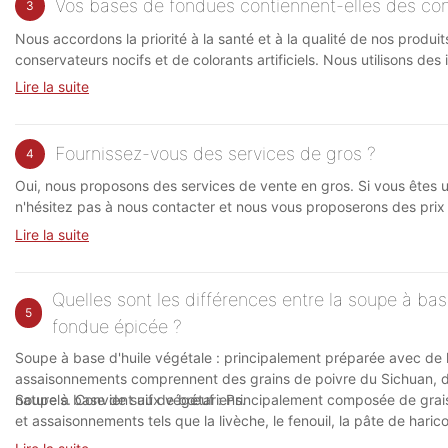
Vos bases de fondues contiennent-elles des conse
3
Nous accordons la priorité à la santé et à la qualité de nos prod
conservateurs nocifs et de colorants artificiels. Nous utilisons de
pour garantir la sécurité et l'hygiène de nos produits.
Lire la suite
Fournissez-vous des services de gros ?
4
Oui, nous proposons des services de vente en gros. Si vous êtes u
n'hésitez pas à nous contacter et nous vous proposerons des prix 
Lire la suite
Quelles sont les différences entre la soupe à ba
5
fondue épicée ?
Soupe à base d'huile végétale : principalement préparée avec de l'
assaisonnements comprennent des grains de poivre du Sichuan, du v
naturels. Convient aux végétariens.
Soupe à base de suif de bœuf : Principalement composée de graiss
et assaisonnements tels que la livèche, le fenouil, la pâte de haric
ajoutés.