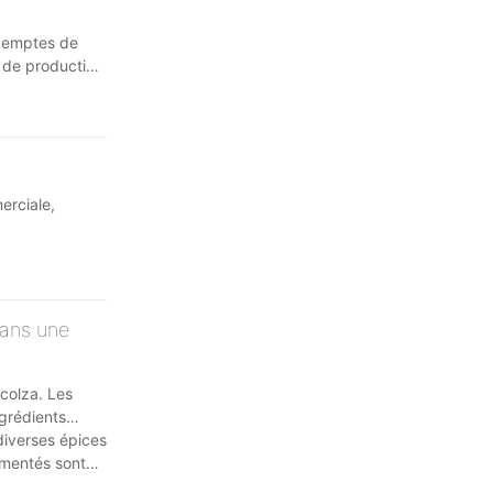
exemptes de
s de production
erciale,
dans une
 colza. Les
ngrédients
diverses épices
ermentés sont