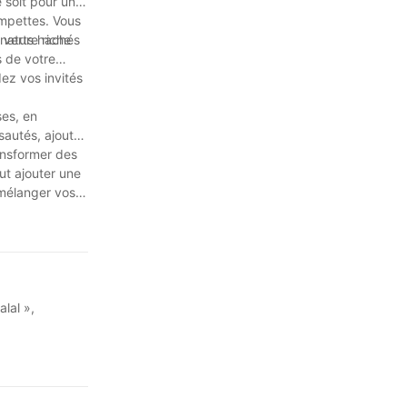
 soit pour un
empettes. Vous
s verts hachés
nature riche
s de votre
ez vos invités
ses, en
 sautés, ajoutez
ansformer des
ut ajouter une
 mélanger vos
touilleront
lal »,