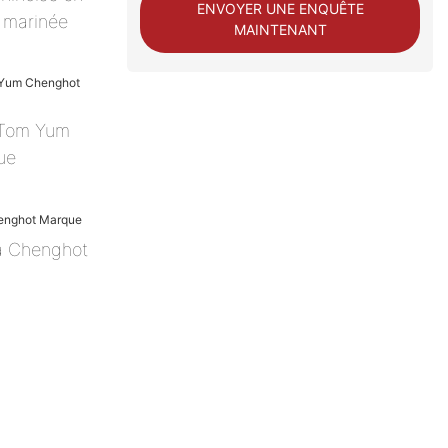
ENVOYER UNE ENQUÊTE
i marinée
MAINTENANT
 Tom Yum
ue
a Chenghot