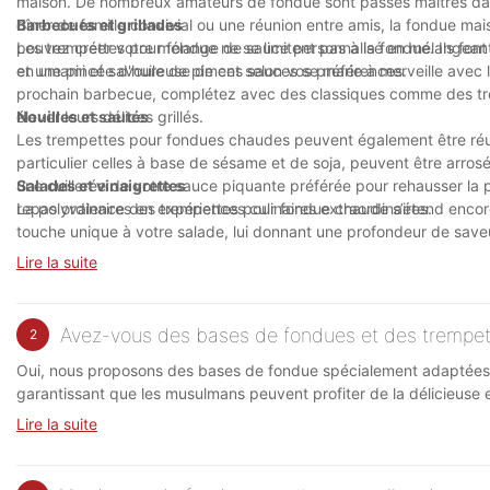
maison. De nombreux amateurs de fondue sont passés maîtres dans l
dîner de famille convivial ou une réunion entre amis, la fondue ma
Barbecues et grillades
pouvez créer votre mélange de sauce personnalisé en mélangeant d
Les trempettes pour fondue ne se limitent pas à la fondue. Ils fon
et une pincée d'huile de piment selon vos préférences.
en umami et savoureuse de ces sauces se marie à merveille avec les
prochain barbecue, complétez avec des classiques comme des trem
élever leurs délices grillés.
Nouilles et sautés
Les trempettes pour fondues chaudes peuvent également être réutil
particulier celles à base de sésame et de soja, peuvent être arrosé
une cuillerée de votre sauce piquante préférée pour rehausser la
Salades et vinaigrettes
repas ordinaires en expériences culinaires extraordinaires.
La polyvalence des trempettes pour fondue chaude s’étend encore 
touche unique à votre salade, lui donnant une profondeur de saveu
trempettes préférées avec des ingrédients comme du vinaigre, du m
Lire la suite
vos papilles gustatives.
Avez-vous des bases de fondues et des trempe
2
Oui, nous proposons des bases de fondue spécialement adaptées a
garantissant que les musulmans peuvent profiter de la délicieuse 
Lire la suite