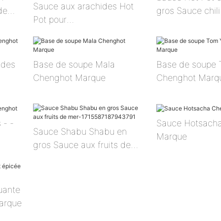
Sauce aux arachides Hot
de
gros Sauce chil
Pot pour
l'approvisionnement en gros
de restaurants
udes
Base de soupe Mala
Base de soupe
Chenghot Marque
Chenghot Marq
 - -
Sauce Hotsach
Sauce Shabu Shabu en
Marque
gros Sauce aux fruits de
mer-1715587187943791
uante
arque