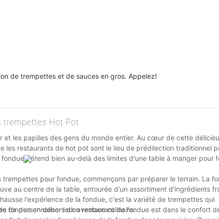
ion de trempettes et de sauces en gros. Appelez!
s trempettes Hot Pot
ur et les papilles des gens du monde entier. Au cœur de cette délici
les restaurants de hot pot sont le lieu de prédilection traditionnel 
fondue s'étend bien au-delà des limites d'une table à manger pour 
s trempettes pour fondue, commençons par préparer le terrain. La f
uve au centre de la table, entourée d'un assortiment d'ingrédients 
hausse l'expérience de la fondue, c'est la variété de trempettes qui
 de personnaliser leur aventure culinaire.
de fondue en dehors d’un restaurant de fondue est dans le confort d