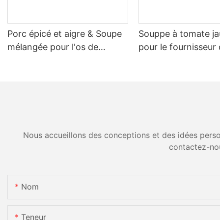
Porc épicé et aigre & Soupe
Souppe à tomate ja
mélangée pour l'os de
pour le fournisseur
pouletⅱ pour la fabrication
à vapeur
du bouillon de pot chaude
Nous accueillons des conceptions et des idées person
contactez-no
Nom
Teneur