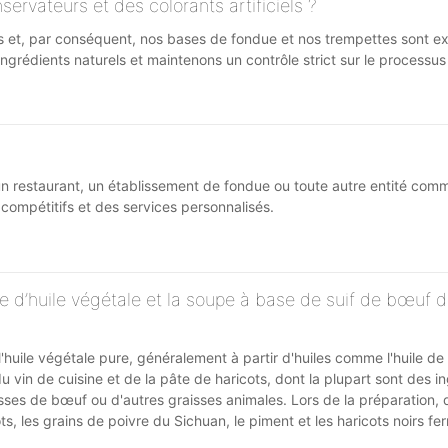
rvateurs et des colorants artificiels ?
uits et, par conséquent, nos bases de fondue et nos trempettes sont 
s ingrédients naturels et maintenons un contrôle strict sur le processu
n restaurant, un établissement de fondue ou toute autre entité comm
compétitifs et des services personnalisés.
se d’huile végétale et la soupe à base de suif de bœuf 
huile végétale pure, généralement à partir d'huiles comme l'huile de
in de cuisine et de la pâte de haricots, dont la plupart sont des i
es de bœuf ou d'autres graisses animales. Lors de la préparation, 
ots, les grains de poivre du Sichuan, le piment et les haricots noirs f