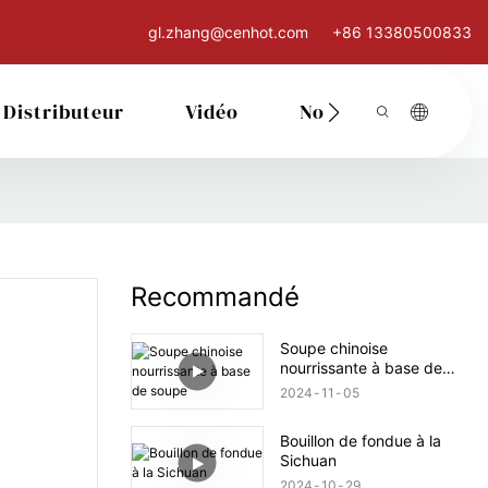
gl.zhang@cenhot.com
+86 13380500833
Distributeur
Vidéo
Nous Contacter
Recommandé
Soupe chinoise
nourrissante à base de
soupe
2024
11
05
Bouillon de fondue à la
Sichuan
2024
10
29