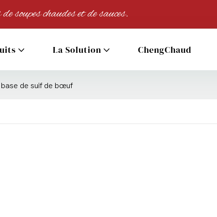
 de soupes chaudes et de sauces.
uits
La Solution
ChengChaud
base de suif de bœuf