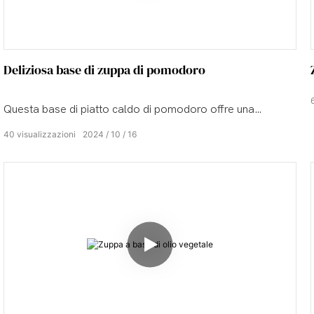
Deliziosa base di zuppa di pomodoro
Questa base di piatto caldo di pomodoro offre una
deliziosa miscela di sapori dolci e piccanti. Il gusto ricco
40
visualizzazioni
2024
10
16
del pomodoro è morbido e vellutato e la sua tonalità
rosso brillante è davvero appetitosa. È un'opzione
fantastica per il tuo prossimo pasto caldo.