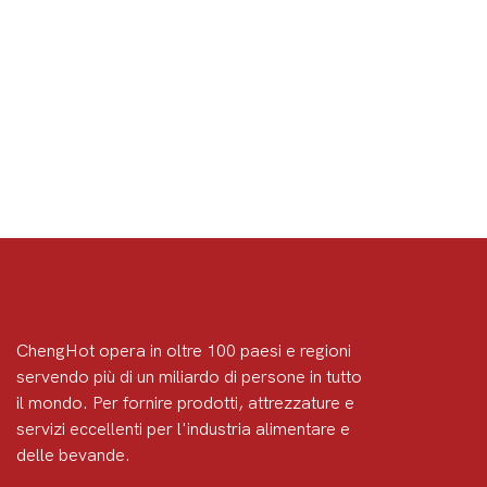
ChengHot opera in oltre 100 paesi e regioni
servendo più di un miliardo di persone in tutto
il mondo. Per fornire prodotti, attrezzature e
servizi eccellenti per l'industria alimentare e
delle bevande.