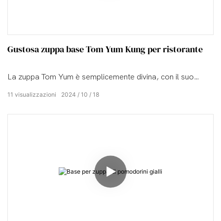
Gustosa zuppa base Tom Yum Kung per ristorante
La zuppa Tom Yum è semplicemente divina, con il suo
perfetto equilibrio di sapori piccanti, speziati e salati. Ogni
11
visualizzazioni
2024
10
18
cucchiaio è un'esplosione di freschezza tropicale