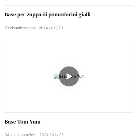
Base per zuppa di pomodorini gialli
59
visualizzazioni
2024
01
23
Base Tom Yum
34
visualizzazioni
2024
01
23