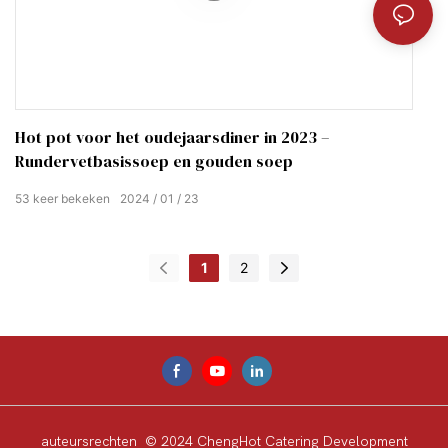
Hot pot voor het oudejaarsdiner in 2023 –
Rundervetbasissoep en gouden soep
53
keer bekeken
2024
01
23
1
2
auteursrechten © 2024 ChengHot Catering Development