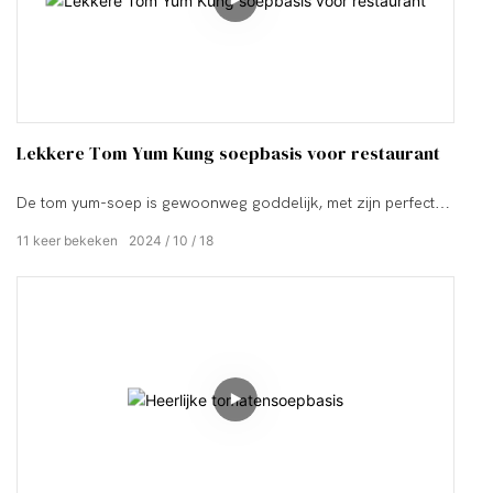
Lekkere Tom Yum Kung soepbasis voor restaurant
De tom yum-soep is gewoonweg goddelijk, met zijn perfecte
balans tussen pittige, kruidige en hartige smaken. Elke lepel is
11
keer bekeken
2024
10
18
een uitbarsting van tropische frisheid