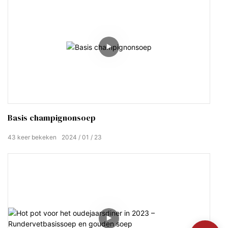
Basis champignonsoep
43
keer bekeken
2024
01
23