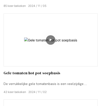
gekozen mix van hoogwaardige ingrediënten langzaam te
85
keer bekeken
2024
11
05
koken.
Gele tomaten hot pot soepbasis
De verrukkelijke gele tomatenbasis is een veelzijdige
metgezel voor hete potten.
42
keer bekeken
2024
11
02