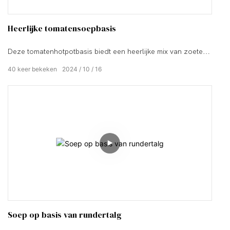
Heerlijke tomatensoepbasis
Deze tomatenhotpotbasis biedt een heerlijke mix van zoete
en pittige smaken. De rijke tomatensmaak is zacht en
40
keer bekeken
2024
10
16
fluweelachtig, en de felrode tint is werkelijk smakelijk. Het is
een fantastische optie voor je volgende hotpotmaaltijd.
Soep op basis van rundertalg