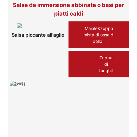
Salse da immersione abbinate o basi per
piatti caldi
Maiale&zuppa
Salsa piccante all'aglio
mista di ossa di
pollo Ⅱ
Zuppa
di
funghiⅠ