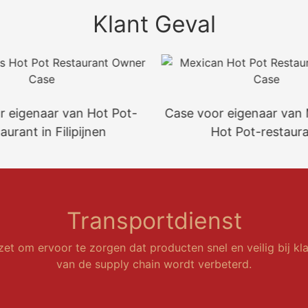
Klant Geval
r eigenaar van Hot Pot-
Case voor eigenaar van
aurant in Filipijnen
Hot Pot-restaur
Transportdienst
et om ervoor te zorgen dat producten snel en veilig bij kl
van de supply chain wordt verbeterd.