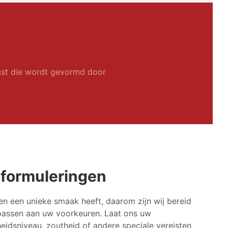
st die wordt gevormd door
formuleringen
een een unieke smaak heeft, daarom zijn wij bereid
passen aan uw voorkeuren. Laat ons uw
idsniveau, zoutheid of andere speciale vereisten