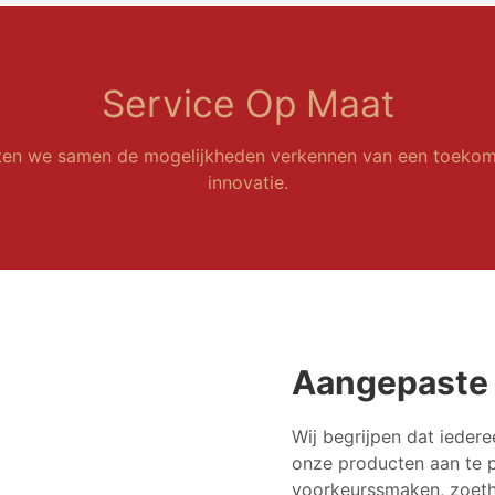
Service Op Maat
ten we samen de mogelijkheden verkennen van een toekom
innovatie.
Aangepaste 
Wij begrijpen dat ieder
onze producten aan te 
voorkeurssmaken, zoethe