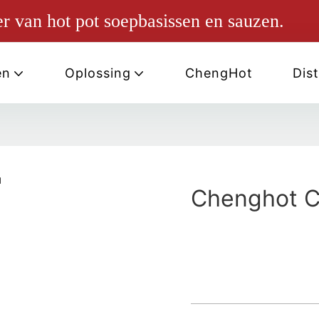
r van hot pot soepbasissen en sauzen.
en
Oplossing
ChengHot
Dist
Chenghot Ch