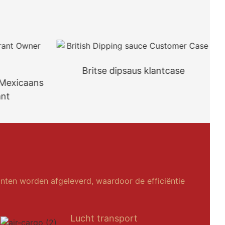
Britse dipsaus klantcase
 Mexicaans
ant
anten worden afgeleverd, waardoor de efficiëntie
Lucht transport