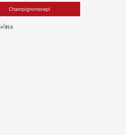
ChampignonsoepⅠ