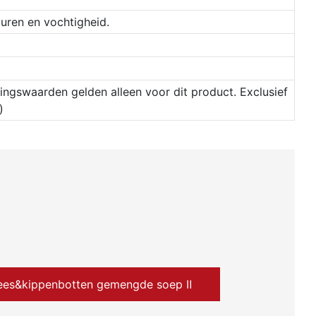
turen en vochtigheid.
dingswaarden gelden alleen voor dit product. Exclusief
)
ees&kippenbotten gemengde soep Ⅱ