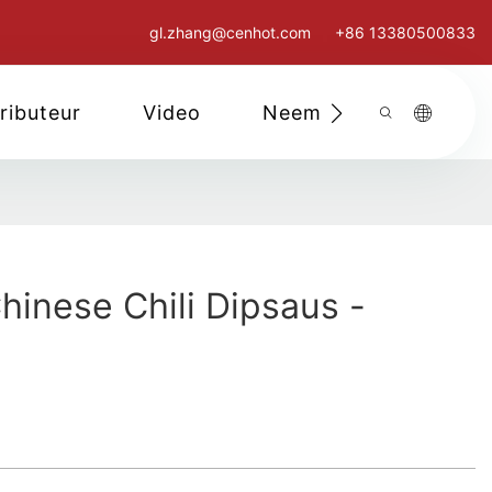
gl.zhang@cenhot.com
+86 13380500833
ributeur
Video
Neem Contact Met O
inese Chili Dipsaus -