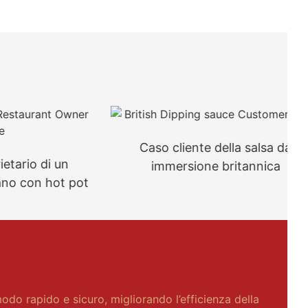
Caso cliente della salsa da
o di un
immersione britannica
on hot pot
odo rapido e sicuro, migliorando l’efficienza della