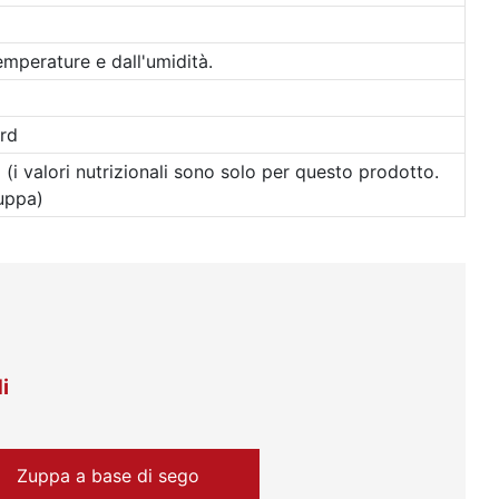
emperature e dall'umidità.
rd
 (i valori nutrizionali sono solo per questo prodotto.
zuppa)
i
Zuppa a base di sego