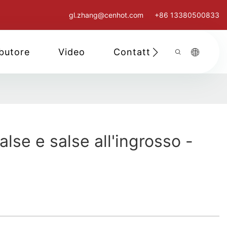
gl.zhang@cenhot.com
+86 13380500833
ibutore
Video
Contattaci
lse e salse all'ingrosso -