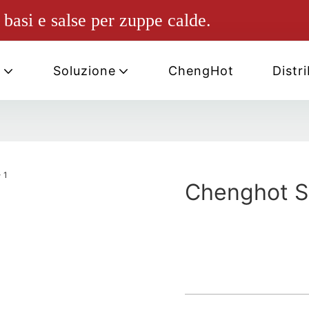
basi e salse per zuppe calde.
i
Soluzione
ChengHot
Distr
Chenghot Sa