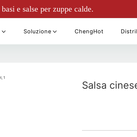
basi e salse per zuppe calde.
i
Soluzione
ChengHot
Distr
Salsa cines