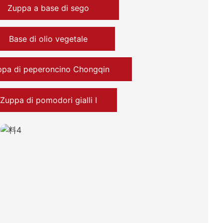
Zuppa a base di sego
Base di olio vegetale
pa di peperoncino Chongqin
Zuppa di pomodori gialli Ⅰ