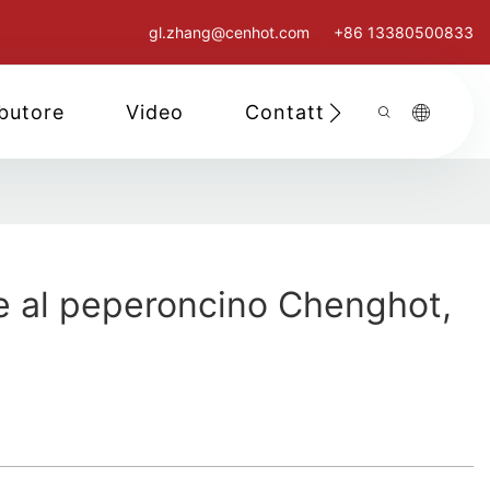
gl.zhang@cenhot.com
+86 13380500833
ibutore
Video
Contattaci
e al peperoncino Chenghot,