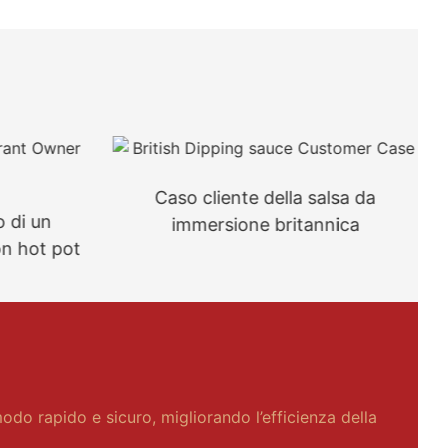
Caso cliente della salsa da
o di un
immersione britannica
on hot pot
odo rapido e sicuro, migliorando l’efficienza della