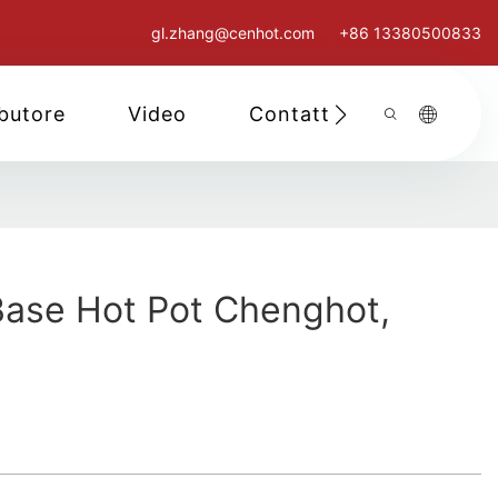
gl.zhang@cenhot.com
+86 13380500833
ibutore
Video
Contattaci
Base Hot Pot Chenghot,