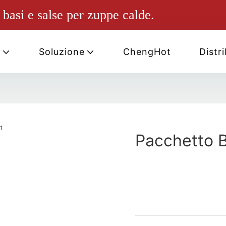
basi e salse per zuppe calde.
i
Soluzione
ChengHot
Distr
Pacchetto 