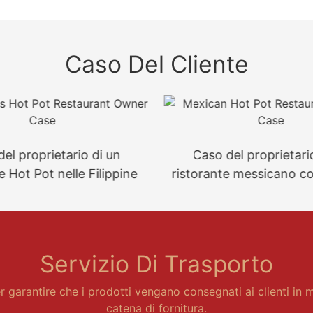
Caso Del Cliente
el proprietario di un
Caso del proprietari
e Hot Pot nelle Filippine
ristorante messicano c
Servizio Di Trasporto
 garantire che i prodotti vengano consegnati ai clienti in m
catena di fornitura.